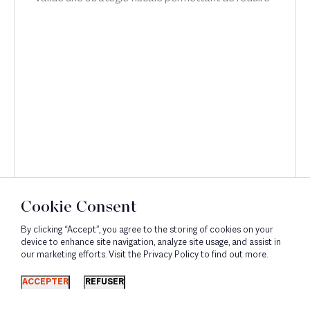
l'impôt sur la fortune immobilière grâce
notamment à des avances en compte courant
d'associés. Sophie de Carné-Carnavalet intervient
sur ce sujet dans Les Echos.
Cookie Consent
By clicking “Accept”, you agree to the storing of cookies on your
device to enhance site navigation, analyze site usage, and assist in
our marketing efforts. Visit the Privacy Policy to find out more.
Découvrir
ACCEPTER
REFUSER