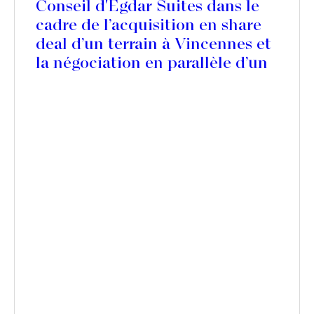
Conseil d'Egdar Suites dans le
cadre de l’acquisition en share
deal d’un terrain à Vincennes et
la négociation en parallèle d’un
Contrat de Promotion
Immobilière en face de
SOGEPROM pour la réalisation
d’une nouvelle résidence
hôtelière