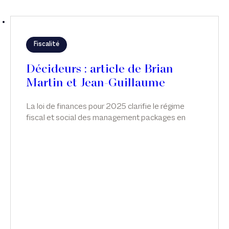
Fiscalité
Décideurs : article de Brian
Martin et Jean-Guillaume
Pechdo
La loi de finances pour 2025 clarifie le régime
fiscal et social des management packages en
introduisant un cadre spécifique. Si cette réforme
marque une avancée attendue, elle soulève
encore des incertitudes pratiques, notamment
dans les opérations de private equity, qui
appellent des ajustements ou précisions
complémentaires. Brian Martin associé et Jean-
Guillaume Pechdo reviennent sur ce nouveau
régime, dans Décideurs.