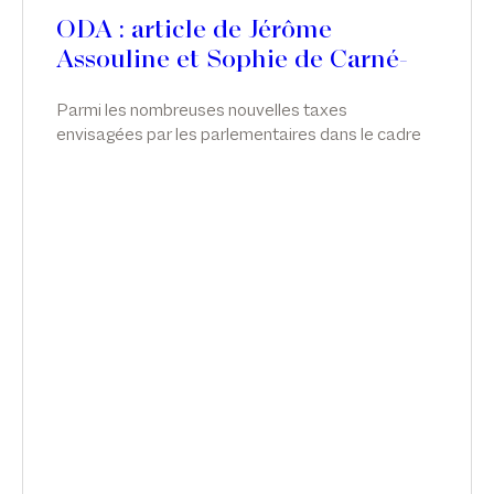
ODA : article de Jérôme
Assouline et Sophie de Carné-
Carnavalet
Parmi les nombreuses nouvelles taxes
envisagées par les parlementaires dans le cadre
des discussions relatives à la loi de finances pour
2026, c’est finalement une taxe visant les seuls
actifs somptuaires détenus par les holdings «
patrimoniales » qui a été adoptée. Si son principe
paraît, à première vue, relativement clair, sa mise
en œuvre s’annonce en pratique plus complexe
qu’il n’y paraît.