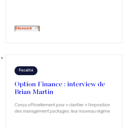
Découvrir
Fiscalité
Option Finance : interview de
Brian Martin
Conçu officiellement pour « clarifier » l’imposition
des management packages, leur nouveau régime
fiscal spécifique, applicable depuis février 2025,
fait partie des exceptions françaises. En dépit