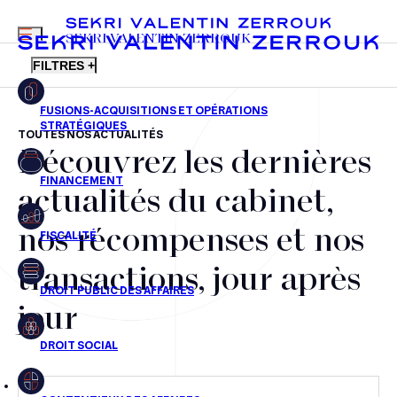
MENU
SEKRI VALENTIN ZERROUK
FILTRES +
TOUTES NOS ACTUALITÉS
Découvrez les dernières
FR
EN
Fusions-acquisitions et opérations stratégiques
actualités du cabinet,
Financement
nos récompenses et nos
Fiscalité
transactions, jour après
Droit public des affaires
jour
Droit social
Contentieux des affaires
Droit immobilier