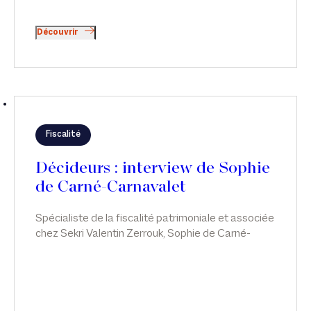
Découvrir
Fiscalité
Décideurs : interview de Sophie
de Carné-Carnavalet
Spécialiste de la fiscalité patrimoniale et associée
chez Sekri Valentin Zerrouk, Sophie de Carné-
Carnavalet a construit un parcours professionnel
exemplaire en combinant habilement rigueur
juridique et sens de l’humain, vie personnelle et
travail. Une manière de faire qu’elle entend bien
transmettre aux jeunes générations.