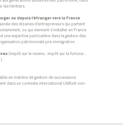
 aux générations suivantes leur patrimoine, dans
 les héritiers.
anger ou depuis l’étranger vers la France
année des dizaines d’entrepreneurs qui partent
s notamment, ou qui viennent s’installer en France.
é une expertise particulière dans la gestion des
organisation patrimoniale pre-immigration.
ives
(impôt sur le revenu ; impôt sur la fortune ;
.)
able en matière de gestion de successions
nt dans un contexte international (défunt non-