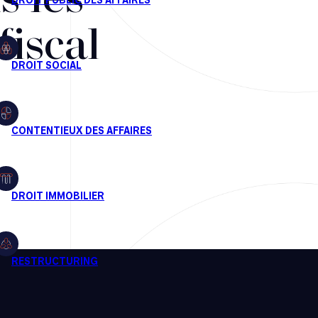
s les
fiscal