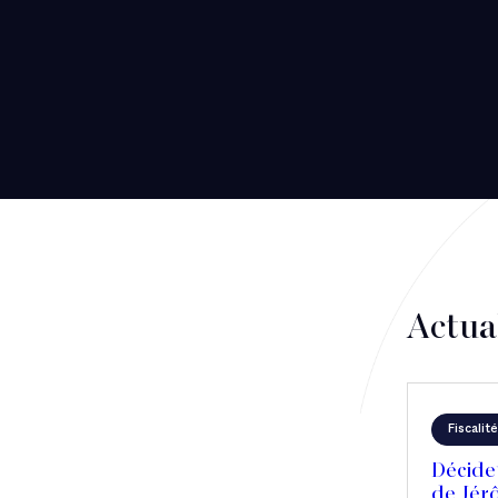
Actua
Fiscalité
Décideu
de Jér