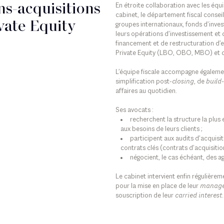
ns-acquisitions
En étroite collaboration avec les équ
cabinet, le département fiscal conseil
ivate Equity
groupes internationaux, fonds d’invest
leurs opérations d’investissement et 
financement et de restructuration d’e
Private Equity (LBO, OBO, MBO) et d
L’équipe fiscale accompagne égalemen
simplification post-
closing
, de
build
affaires au quotidien.
Ses avocats :
recherchent la structure la plus 
aux besoins de leurs clients ;
participent aux audits d’acquisit
contrats clés (contrats d’acquisiti
négocient, le cas échéant, des ag
Le cabinet intervient enfin régulièrem
pour la mise en place de leur
manage
souscription de leur
carried interest
.