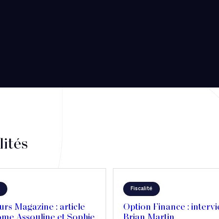
lités
Fiscalité
rs Magazine : article
Option Finance : interv
ôme Assouline et Sophie
Brian Martin