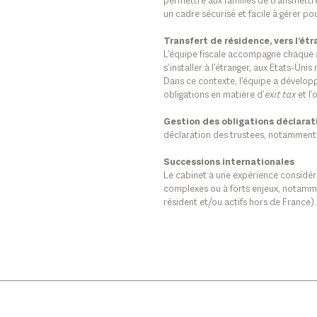
permettre aux familles de transmettre
un cadre sécurisé et facile à gérer pour
Transfert de résidence, vers l’étr
L’équipe fiscale accompagne chaque 
s’installer à l’étranger, aux Etats-Uni
Dans ce contexte, l’équipe a développ
obligations en matière d’
exit tax
et l’
Gestion des obligations déclarat
déclaration des trustees, notamment
Successions internationales
Le cabinet a une expérience considér
complexes ou à forts enjeux, notamme
résident et/ou actifs hors de France).