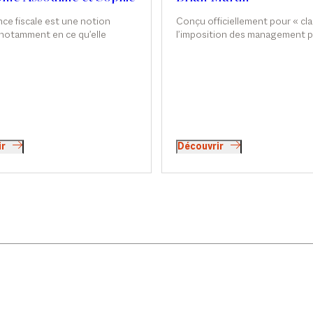
né-Carnavalet
Conçu officiellement pour « clar
nce fiscale est une notion
l’imposition des management 
 notamment en ce qu’elle
leur nouveau régime fiscal spéc
 l’étendue de l’obligation
applicable depuis février 2025, f
 contribuable. En France,
des exceptions françaises. En d
ns de nombreux États, les
d’adaptations récentes, il recèl
 fiscaux sont imposés sur
des chausse-trappes et incohé
e de leurs revenus mondiaux,
Interview de Brian Martin dans
e les non-résidents ne sont
Finance.
s de l’impôt que sur leurs
e source française. La
ir
Découvrir
 fiscale conditionne également
certains dispositifs spécifiques,
xonération d’IFI sur les biens
rs de France pour les nouveaux
, ou encore le régime de faveur
riés.