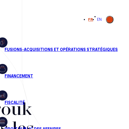
Ouvrir la
FR
EN
recherche
rouk