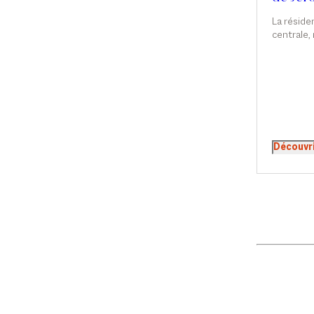
de Car
La réside
centrale,
détermine
fiscale du
comme da
résidents
l’ensembl
tandis qu
redevable
revenus d
Découvr
résidence
l’accès à 
comme l’e
situés ho
résidents
des impat