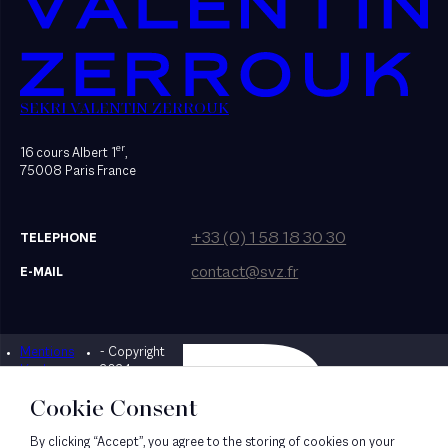
SEKRI VALENTIN ZERROUK
er
16 cours Albert 1
,
75008 Paris France
+33 (0) 1 58 18 30 30
TELEPHONE
contact@svz.fr
E-MAIL
Mentions
- Copyright
Designed by Bonhomme
légales
2024
Cookie Consent
By clicking “Accept”, you agree to the storing of cookies on your