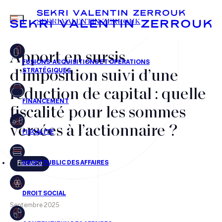
MENU
SEKRI VALENTIN ZERROUK
Apport en sursis
d’imposition suivi d’une
FR
EN
réduction de capital : quelle
fiscalité pour les sommes
versées à l’actionnaire ?
Fiscalité
Septembre 2025