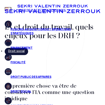
MENU
SEKRI VALENTIN ZERROUK
IA et droit du travail, quels
enjeux pour les DRH ?
FR
EN
Droit social
La première chose va être de
considérer l'IA comme une question
juridique