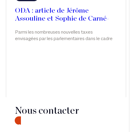
ODA : article de Jérôme
Assouline et Sophie de Carné-
Carnavalet
Parmi les nombreuses nouvelles taxes
envisagées par les parlementaires dans le cadre
des discussions relatives à la loi de finances pour
2026, c’est finalement une taxe visant les seuls
actifs somptuaires détenus par les holdings «
patrimoniales » qui a été adoptée. Si son principe
paraît, à première vue, relativement clair, sa mise
en œuvre s’annonce en pratique plus complexe
qu’il n’y paraît.
Nous contacter
CONTACT