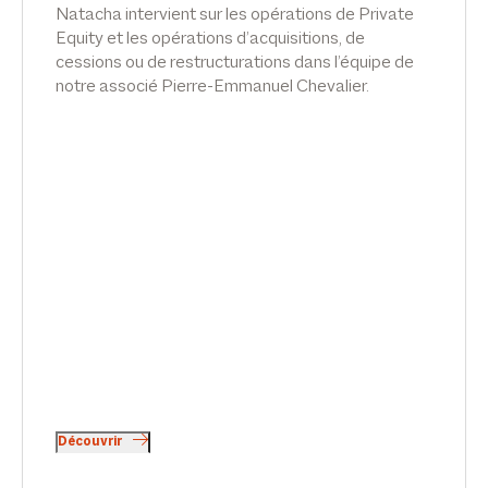
Natacha intervient sur les opérations de Private
Equity et les opérations d’acquisitions, de
cessions ou de restructurations dans l’équipe de
notre associé Pierre-Emmanuel Chevalier.
Pierre intervient aux côtés d’Emilie Meridjen et
de Thibaud Perrin, associés en droit social, dans
les domaines des relations individuelles et
collectives de travail ainsi que de la sécurité
sociale.
Découvrir