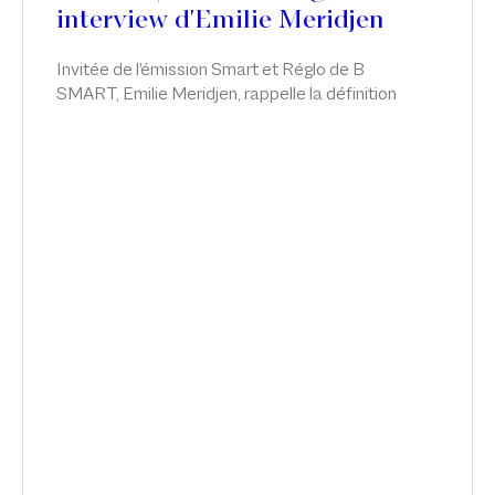
interview d'Emilie Meridjen
Invitée de l'émission Smart et Réglo de B
SMART, Emilie Meridjen, rappelle la définition
juridique du harcèlement moral et sexuel et les
actions à mener par les entreprises pour pouvoir
réagir à temps.