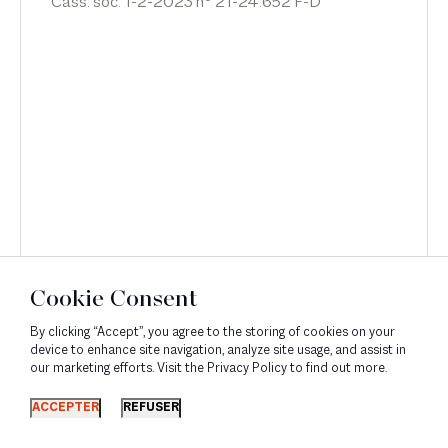
Cass. soc. 1-2-2023 n° 21-24.652 F-D
Cookie Consent
By clicking “Accept”, you agree to the storing of cookies on your
device to enhance site navigation, analyze site usage, and assist in
our marketing efforts. Visit the Privacy Policy to find out more.
Découvrir
ACCEPTER
REFUSER