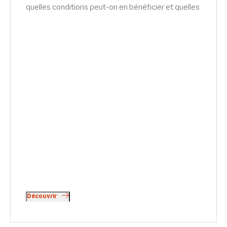
quelles conditions peut-on en bénéficier et quelles
sont les évolutions juridiques en la matière ?
Interview de Jérôme Assouline.
Découvrir