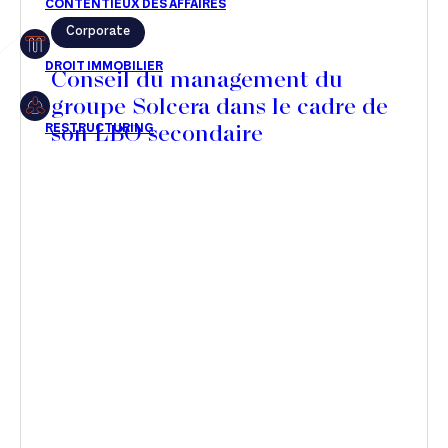
Corporate
Restructuring
Conseil du management du
groupe Solcera dans le cadre de
son LBO secondaire
Article
Cabinet
Presse
Récompense
Transaction