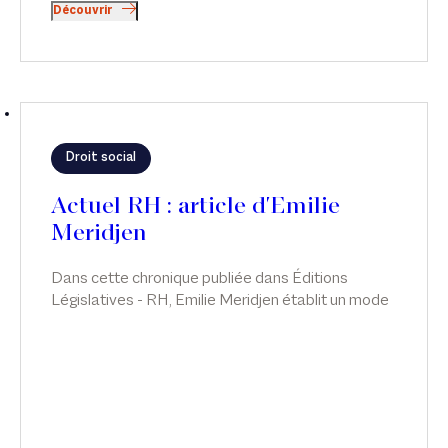
Découvrir
Droit social
Actuel RH : article d'Emilie
Meridjen
Dans cette chronique publiée dans Éditions
Législatives - RH, Emilie Meridjen établit un mode
d’emploi juridico-pratique sur l’étendue du pouvoir
de surveillance de l’employeur et aux sanctions
encourues en cas de dépassement de ce pouvoir.