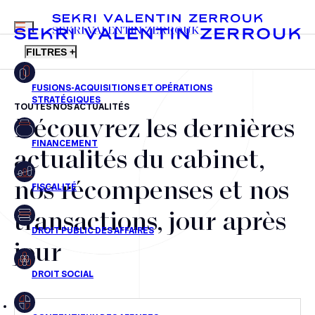
MENU
SEKRI VALENTIN ZERROUK
FILTRES +
TOUTES NOS ACTUALITÉS
Découvrez les dernières
FR
EN
Fusions-acquisitions et opérations stratégiques
actualités du cabinet,
Financement
nos récompenses et nos
Fiscalité
transactions, jour après
Droit public des affaires
jour
Droit social
Contentieux des affaires
Droit immobilier