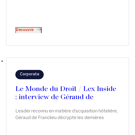
Découvrir
Corporate
Le Monde du Droit / Lex Inside
: interview de Géraud de
Franclieu
Leader reconnu en matière d'acquisition hôtelière,
Géraud de Franclieu décrypte les dernières
évolutions du marché immobilier hôtelier dans
l'émission Lex Inside, sur le Monde du Droit.