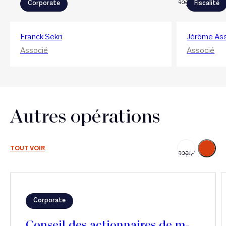
Précédent
Corporate
Fiscalité
Franck Sekri
Jérôme Ass
Associé
Associé
Autres opérations
Suivant
TOUT VOIR
Précédent
Corporate
Conseil des actionnaires de m-