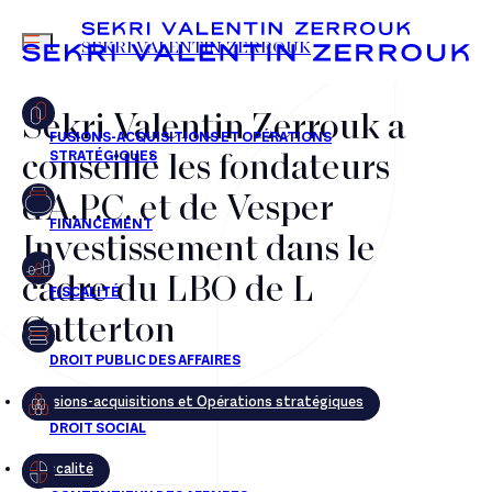
MENU
SEKRI VALENTIN ZERROUK
Sekri Valentin Zerrouk a
conseillé les fondateurs
FR
EN
d'A.P.C. et de Vesper
Investissement dans le
cadre du LBO de L
Catterton
Fusions-acquisitions et Opérations stratégiques
Fiscalité