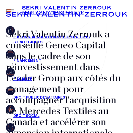
MENU
SEKRI VALENTIN ZERROUK
Sekri Valentin Zerrouk a
conseillé Geneo Capital
FR
EN
dans le cadre de son
réinvestissement dans
Leader Group aux côtés du
management pour
accompagner l’acquisition
de Mercedes Textiles au
Canada et accélérer son