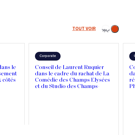
Suivant
TOUT VOIR
Précédent
Corporate
dans le
Conseil de Laurent Ruquier
Co
ssement
dans le cadre du rachat de La
da
 côtés
Comédie des Champs Elysées
ré
et du Studio des Champs-
P
ion de
Elysées
Canada
sion