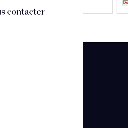
Découvrir
Dé
s contacter
CT