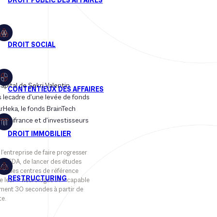
ital de Sekri Valentin
s lecadre d’une levée de fonds
arHeka, le fonds BrainTech
e Bpifrance et d’investisseurs
’entreprise de faire progresser
la FDA, de lancer des études
avec des centres de référence
e leur « neurologue IA » capable
ement 30 secondes à partir de
te.