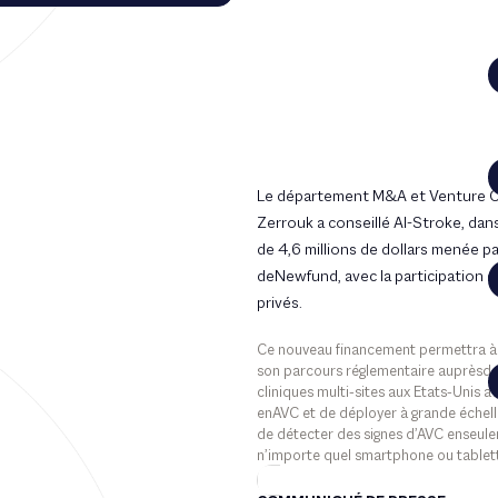
Le département M&A et Venture Cap
Zerrouk a conseillé AI-Stroke, dan
de 4,6 millions de dollars menée p
deNewfund, avec la participation d
privés.
Ce nouveau financement permettra à l
son parcours réglementaire auprèsde 
cliniques multi-sites aux Etats-Unis 
enAVC et de déployer à grande échell
de détecter des signes d’AVC enseul
n’importe quel smartphone ou tablet