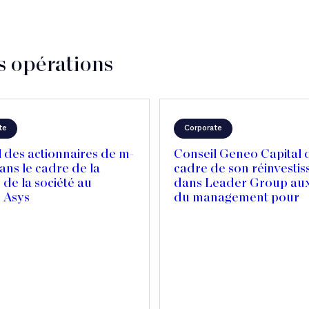
s opérations
te
Corporate
 des actionnaires de m-
Conseil Geneo Capital 
ns le cadre de la
cadre de son réinvesti
 de la société au
dans Leader Group aux
 Asys
du management pour
accompagner l’acquisit
Mercedes Textiles au 
et accélérer son expan
internationale