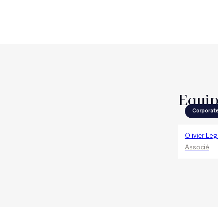
Equi
Corporat
Olivier Le
Associé