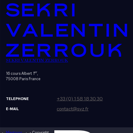
SEKRI VALENTIN ZERROUK
er
16 cours Albert 1
,
75008 Paris France
+33 (0) 1 58 18 30 30
TELEPHONE
contact@svz.fr
E-MAIL
Mentions
- Copyright
Designed by Bonhomme