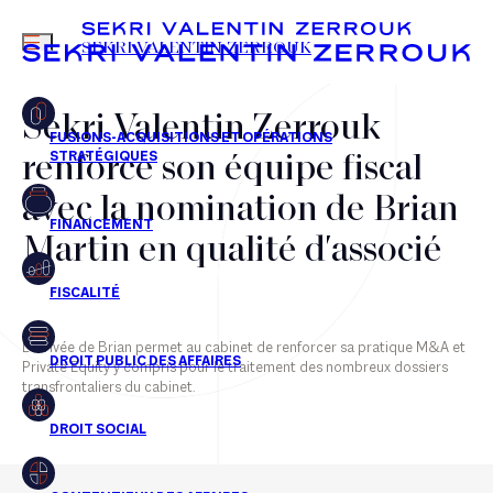
MENU
SEKRI VALENTIN ZERROUK
Sekri Valentin Zerrouk
renforce son équipe fiscal
FR
EN
avec la nomination de Brian
Martin en qualité d'associé
L'arrivée de ​Brian permet au cabinet de renforcer sa pratique M&A et
Private Equity y compris pour le traitement des nombreux dossiers
transfrontaliers du cabinet.