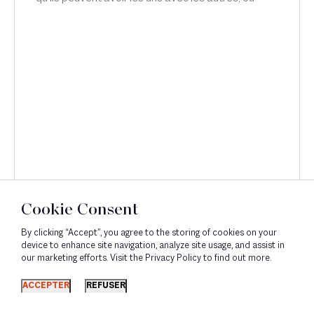
avec qui ils veulent, relève de leur plus stricte
liberté. En droit, toutefois, il y a souvent des
aménagements et des limitations de liberté ; et il
est possible d’apporter des restrictions à la vie
privée des salariés, notamment en matière de
relations intimes. Émilie Meridjen intervient sur le
licenciement du directeur général de Nestlé, dans
On refait le monde, sur RTL.
Cookie Consent
By clicking “Accept”, you agree to the storing of cookies on your
device to enhance site navigation, analyze site usage, and assist in
our marketing efforts. Visit the Privacy Policy to find out more.
Découvrir
ACCEPTER
REFUSER