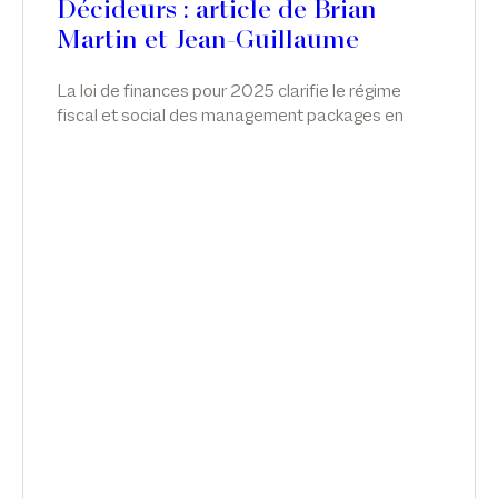
Décideurs : article de Brian
Martin et Jean-Guillaume
Pechdo
La loi de finances pour 2025 clarifie le régime
fiscal et social des management packages en
introduisant un cadre spécifique. Si cette réforme
marque une avancée attendue, elle soulève
encore des incertitudes pratiques, notamment
dans les opérations de private equity, qui
appellent des ajustements ou précisions
complémentaires. Brian Martin associé et Jean-
Guillaume Pechdo reviennent sur ce nouveau
régime, dans Décideurs.