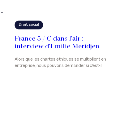
Droit social
France 5 / C dans l'air :
interview d'Emilie Meridjen
Alors que les chartes éthiques se multiplient en
entreprise, nous pouvons demander si c'est-il
possible d'avoir des relations intimes au travail ?
Émilie Meridjen intervient sur ce sujet dans C dans
L'air, sur France 5.