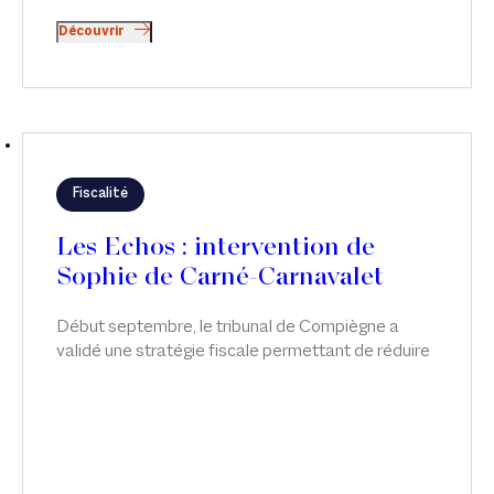
Découvrir
Fiscalité
Les Echos : intervention de
Sophie de Carné-Carnavalet
Début septembre, le tribunal de Compiègne a
validé une stratégie fiscale permettant de réduire
l'impôt sur la fortune immobilière grâce
notamment à des avances en compte courant
d'associés. Sophie de Carné-Carnavalet intervient
sur ce sujet dans Les Echos.