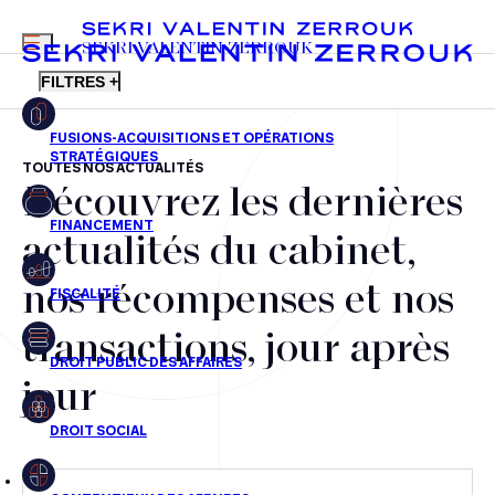
MENU
SEKRI VALENTIN ZERROUK
FILTRES +
TOUTES NOS ACTUALITÉS
Découvrez les dernières
FR
EN
Fusions-acquisitions et opérations stratégiques
actualités du cabinet,
Financement
nos récompenses et nos
Fiscalité
transactions, jour après
Droit public des affaires
jour
Droit social
Contentieux des affaires
Droit immobilier