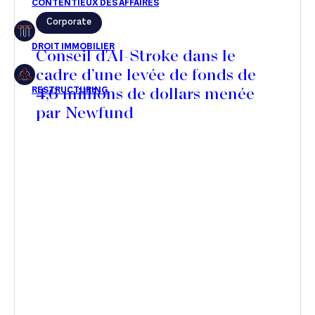
Corporate
Restructuring
Conseil d'AI-Stroke dans le
cadre d’une levée de fonds de
4,6 millions de dollars menée
Article
par Newfund
Cabinet
Presse
Récompense
Transaction