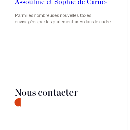
Assouline et Sophie de Carné-
Carnavalet
Parmi les nombreuses nouvelles taxes
envisagées par les parlementaires dans le cadre
des discussions relatives à la loi de finances pour
2026, c’est finalement une taxe visant les seuls
actifs somptuaires détenus par les holdings «
patrimoniales » qui a été adoptée. Si son principe
paraît, à première vue, relativement clair, sa mise
en œuvre s’annonce en pratique plus complexe
qu’il n’y paraît.
Nous contacter
CONTACT