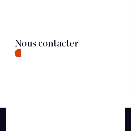
paraît, à première vue, relativement clair, sa mise
en œuvre s’annonce en pratique plus complexe
qu’il n’y paraît.
Nous contacter
CONTACT
Découvrir