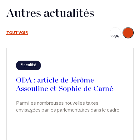
Autres actualités
Suivant
TOUT VOIR
Précédent
Fiscalité
ODA : article de Jérôme
Assouline et Sophie de Carné-
Carnavalet
Parmi les nombreuses nouvelles taxes
envisagées par les parlementaires dans le cadre
des discussions relatives à la loi de finances pour
2026, c’est finalement une taxe visant les seuls
actifs somptuaires détenus par les holdings «
patrimoniales » qui a été adoptée. Si son principe