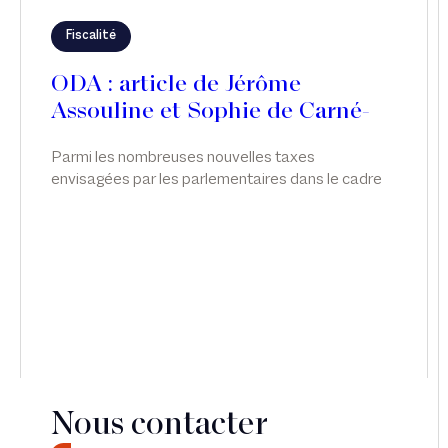
Fiscalité
ODA : article de Jérôme
Assouline et Sophie de Carné-
Carnavalet
Parmi les nombreuses nouvelles taxes
envisagées par les parlementaires dans le cadre
des discussions relatives à la loi de finances pour
2026, c’est finalement une taxe visant les seuls
actifs somptuaires détenus par les holdings «
patrimoniales » qui a été adoptée. Si son principe
paraît, à première vue, relativement clair, sa mise
en œuvre s’annonce en pratique plus complexe
qu’il n’y paraît.
Nous contacter