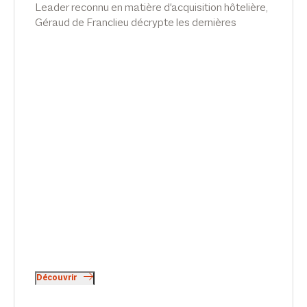
Leader reconnu en matière d'acquisition hôtelière,
Géraud de Franclieu décrypte les dernières
évolutions du marché immobilier hôtelier dans
l'émission Lex Inside, sur le Monde du Droit.
Découvrir