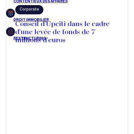
Corporate
Restructuring
Conseil d'Upciti dans le cadre
d'une levée de fonds de 7
millions d'euros
Article
Cabinet
Presse
Récompense
Transaction