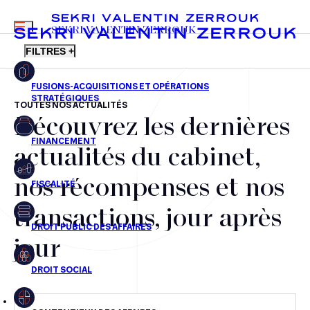
MENU
SEKRI VALENTIN ZERROUK
FILTRES +
TOUTES NOS ACTUALITÉS
Découvrez les dernières
FR
EN
Fusions-acquisitions et opérations stratégiques
actualités du cabinet,
Financement
nos récompenses et nos
Fiscalité
transactions, jour après
Droit public des affaires
jour
Droit social
Contentieux des affaires
Droit immobilier