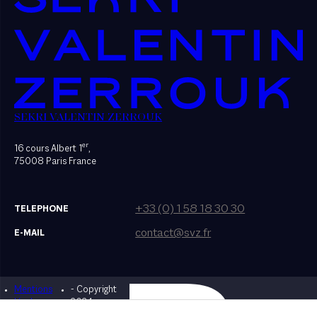
SEKRI VALENTIN ZERROUK
er
16 cours Albert 1
,
75008 Paris France
+33 (0) 1 58 18 30 30
TELEPHONE
contact@svz.fr
E-MAIL
Mentions
- Copyright
Designed by Bonhomme
légales
2024