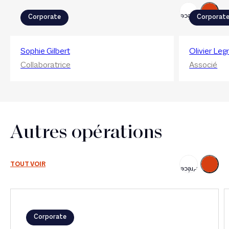
Suivant
Précédent
Corporate
Corporat
Sophie Gilbert
Olivier Leg
Collaboratrice
Associé
Autres opérations
Suivant
TOUT VOIR
Précédent
Corporate