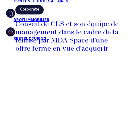
Corporate
Restructuring
Conseil de CLS et son équipe de
management dans le cadre de la
remise par MDA Space d’une
Article
offre ferme en vue d’acquérir
Cabinet
une participation majoritaire
dans son capital
Presse
Récompense
Transaction