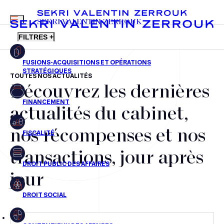
MENU
SEKRI VALENTIN ZERROUK
FILTRES +
TOUTES NOS ACTUALITÉS
Découvrez les dernières
FR
EN
Fusions-acquisitions et opérations stratégiques
actualités du cabinet,
Financement
nos récompenses et nos
Fiscalité
transactions, jour après
Droit public des affaires
jour
Droit social
Contentieux des affaires
Droit immobilier