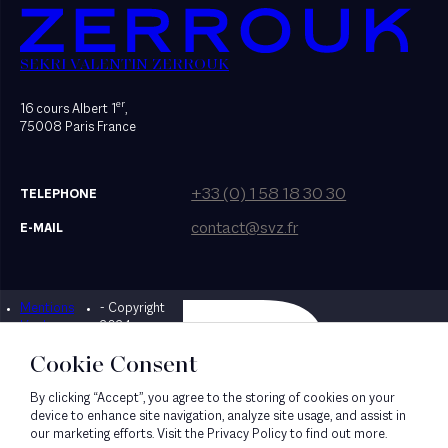
SEKRI VALENTIN ZERROUK
er
16 cours Albert 1
,
75008 Paris France
+33 (0) 1 58 18 30 30
TELEPHONE
contact@svz.fr
E-MAIL
Mentions
- Copyright
Designed by Bonhomme
légales
2024
Cookie Consent
By clicking “Accept”, you agree to the storing of cookies on your
device to enhance site navigation, analyze site usage, and assist in
our marketing efforts. Visit the Privacy Policy to find out more.