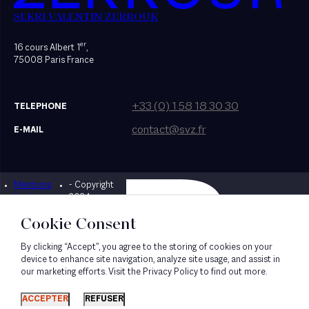
SEKRI VALENTIN ZERROUK
er
16 cours Albert 1
,
75008 Paris France
+33 (0) 1 58 18 30 30
TELEPHONE
contact@svz.fr
E-MAIL
Mentions
- Copyright
Designed by Bonhomme
légales
2024
Cookie Consent
By clicking “Accept”, you agree to the storing of cookies on your
device to enhance site navigation, analyze site usage, and assist in
our marketing efforts. Visit the Privacy Policy to find out more.
ACCEPTER
REFUSER