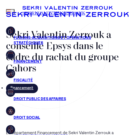
MENU
SEKRI VALENTIN ZERROUK
Sekri Valentin Zerrouk a
conseillé Epsys dans le
FR
EN
cadre du rachat du groupe
Cahors
Financement
Le département Financement de Sekri Valentin Zerrouk a