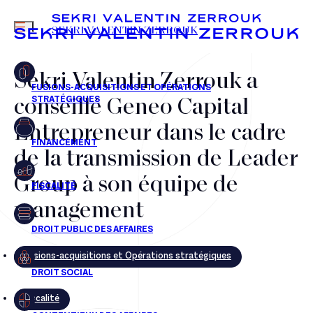
MENU
SEKRI VALENTIN ZERROUK
Sekri Valentin Zerrouk a
conseillé Geneo Capital
FR
EN
Entrepreneur dans le cadre
de la transmission de Leader
Group à son équipe de
management
Fusions-acquisitions et Opérations stratégiques
Fiscalité