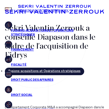
MENU
SEKRI VALENTIN ZERROUK
Sekri Valentin Zerrouk a
conseillé Diapason dans le
FR
EN
cadre de l'acquisition de
Fidrys
Fusions-acquisitions et Opérations stratégiques
Le département Corporate M&A a accompagné Diapason dans le