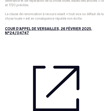
délivrance et de réparation de la chose louée, issues des articles 1719
et 1720 précités.
La clause de renonciation à recours visant « tout vice ou défaut de la
chose louée » est en conséquence réputée non écrite.
COUR D’APPEL DE VERSAILLES, 26 FÉVRIER 2025,
N°24/04747