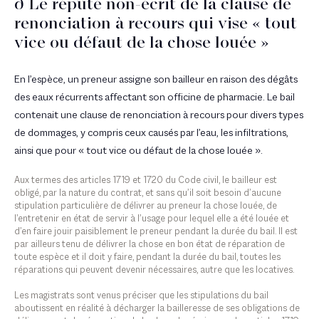
ð Le réputé non-écrit de la clause de
renonciation à recours qui vise « tout
vice ou défaut de la chose louée »
En l’espèce, un preneur assigne son bailleur en raison des dégâts
des eaux récurrents affectant son officine de pharmacie. Le bail
contenait une clause de renonciation à recours pour divers types
de dommages, y compris ceux causés par l’eau, les infiltrations,
ainsi que pour « tout vice ou défaut de la chose louée ».
Aux termes des articles 1719 et 1720 du Code civil, le bailleur est
obligé, par la nature du contrat, et sans qu’il soit besoin d’aucune
stipulation particulière de délivrer au preneur la chose louée, de
l’entretenir en état de servir à l’usage pour lequel elle a été louée et
d’en faire jouir paisiblement le preneur pendant la durée du bail. Il est
par ailleurs tenu de délivrer la chose en bon état de réparation de
toute espèce et il doit y faire, pendant la durée du bail, toutes les
réparations qui peuvent devenir nécessaires, autre que les locatives.
Les magistrats sont venus préciser que les stipulations du bail
aboutissent en réalité à décharger la bailleresse de ses obligations de