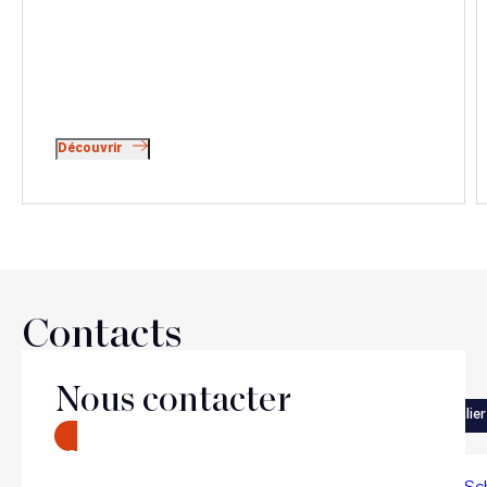
Découvrir
Contacts
Nous contacter
Suivant
Précédent
Immobilier
Immobilier
CONTACT