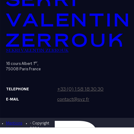
SEKRI VALENTIN ZERROUK
er
16 cours Albert 1
,
75008 Paris France
+33 (0) 1 58 18 30 30
TELEPHONE
contact@svz.fr
E-MAIL
Mentions
- Copyright
Designed by Bonhomme
légales
2024