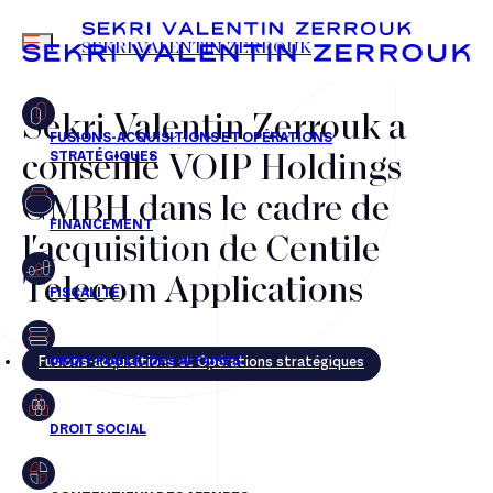
MENU
SEKRI VALENTIN ZERROUK
Sekri Valentin Zerrouk a
conseillé VOIP Holdings
FR
EN
GMBH dans le cadre de
l'acquisition de Centile
Telecom Applications
Fusions-acquisitions et Opérations stratégiques