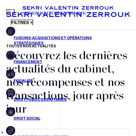
MENU
SEKRI VALENTIN ZERROUK
FILTRES +
TOUTES NOS ACTUALITÉS
Découvrez les dernières
FR
EN
Fusions-acquisitions et opérations stratégiques
actualités du cabinet,
Financement
nos récompenses et nos
Fiscalité
transactions, jour après
Droit public des affaires
jour
Droit social
Contentieux des affaires
Droit immobilier