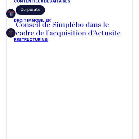
Corporate
Restructuring
Conseil de Simplébo dans le
cadre de l’acquisition d’Actusite
Article
Cabinet
Presse
Récompense
Transaction