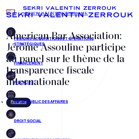
MENU
SEKRI VALENTIN ZERROUK
American Bar Association:
Jérôme Assouline participe
FR
EN
au panel sur le thème de la
transparence fiscale
internationale
Fiscalité