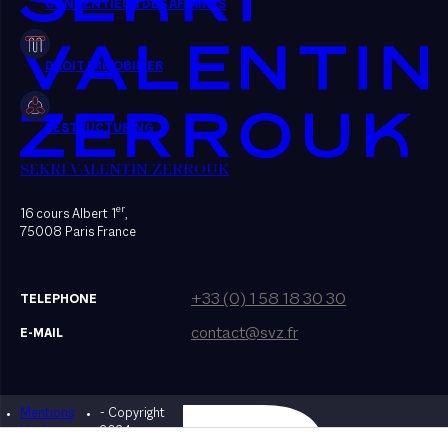
SEKRI VALENTIN ZERROUK
er
16 cours Albert 1
,
75008 Paris France
+33 (0) 1 58 18 30 30
TELEPHONE
contact@svz.fr
E-MAIL
Mentions
- Copyright
Designed by Bonhomme
légales
2024