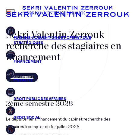
MENU
SEKRI VALENTIN ZERROUK
Sekri Valentin Zerrouk
recherche des stagiaires en
FR
EN
financement
Financement
2ème semestre 2028
Le département Financement du cabinet recherche des
stagiaires à compter du 1er juillet 2028.