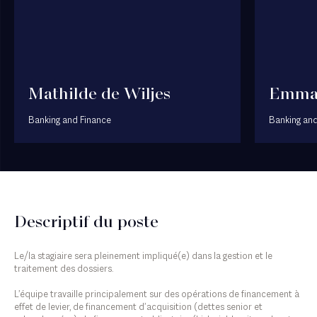
Mathilde de Wiljes
Emman
Banking and Finance
Banking and
Descriptif du poste
Le/la stagiaire sera pleinement impliqué(e) dans la gestion et le
traitement des dossiers.
L’équipe travaille principalement sur des opérations de financement à
effet de levier, de financement d’acquisition (dettes senior et