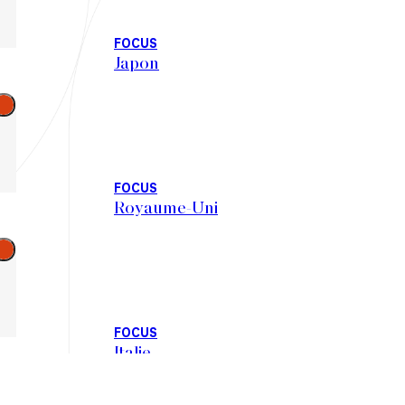
FOCUS
Japon
Go
to
the
ight
FOCUS
Royaume-Uni
Go
to
the
ight
FOCUS
Italie
Go
to