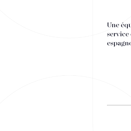
Une équ
service
espagno