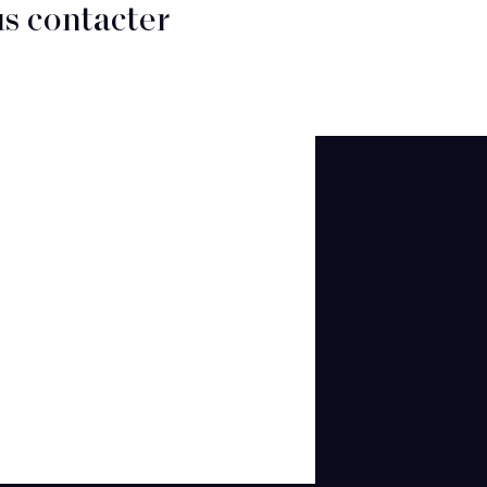
s contacter
the
ight
CT