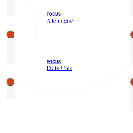
FOCUS
Allemagne
Go
to
the
right
r
FOCUS
États-Unis
Go
to
the
right
r