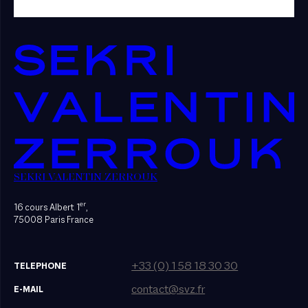
SEKRI VALENTIN ZERROUK
er
16 cours Albert 1
,
75008 Paris France
+33 (0) 1 58 18 30 30
TELEPHONE
contact@svz.fr
E-MAIL