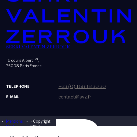
SEKRI VALENTIN ZERROUK
er
16 cours Albert 1
,
75008 Paris France
+33 (0) 1 58 18 30 30
TELEPHONE
contact@svz.fr
E-MAIL
Mentions
- Copyright
Designed by Bonhomme
légales
2024