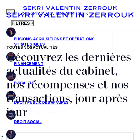
MENU
SEKRI VALENTIN ZERROUK
FILTRES +
TOUTES NOS ACTUALITÉS
Découvrez les dernières
FR
EN
Fusions-acquisitions et opérations stratégiques
actualités du cabinet,
Financement
nos récompenses et nos
Fiscalité
transactions, jour après
Droit public des affaires
jour
Droit social
Contentieux des affaires
Droit immobilier