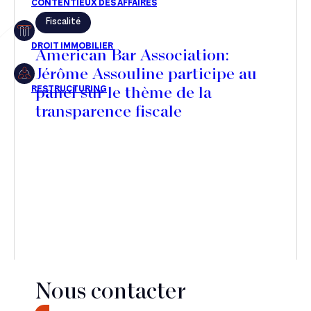
Fiscalité
Restructuring
American Bar Association:
Jérôme Assouline participe au
panel sur le thème de la
Article
transparence fiscale
Cabinet
internationale
Presse
Récompense
Transaction
Nous contacter