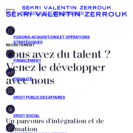
MENU
SEKRI VALENTIN ZERROUK
RECRUTEMENT
Vous avez du talent ?
FR
EN
Fusions-acquisitions et opérations stratégiques
Venez le développer
Financement
avec nous
Fiscalité
Droit public des affaires
Droit social
Contentieux des affaires
Un parcours d'intégration et de
formation
Droit immobilier