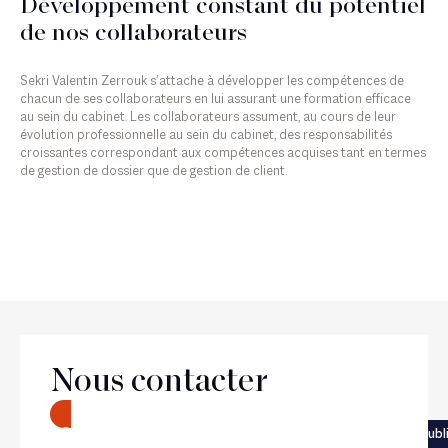
Développement constant du potentiel
de nos collaborateurs
Sekri Valentin Zerrouk s’attache à développer les compétences de
chacun de ses collaborateurs en lui assurant une formation efficace
au sein du cabinet. Les collaborateurs assument, au cours de leur
évolution professionnelle au sein du cabinet, des responsabilités
croissantes correspondant aux compétences acquises tant en termes
de gestion de dossier que de gestion de client.
Le cabinet
Nous contacter
Suivant
CONTACT
Précédent
Fiscalité
Droit publ