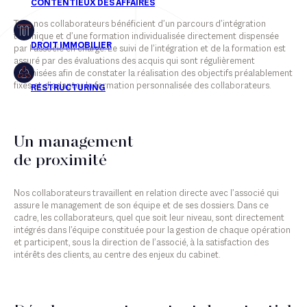
Tous nos collaborateurs bénéficient d’un parcours d’intégration
Restructuring
technique et d’une formation individualisée directement dispensée
par l’associé en charge. Le suivi de l’intégration et de la formation est
assuré par des évaluations des acquis qui sont régulièrement
organisées afin de constater la réalisation des objectifs préalablement
fixés et d’adapter la formation personnalisée des collaborateurs.
Associés
Collaborateurs
Un management
Counsels
de proximité
Personnel administratif
Nos collaborateurs travaillent en relation directe avec l’associé qui
assure le management de son équipe et de ses dossiers. Dans ce
cadre, les collaborateurs, quel que soit leur niveau, sont directement
intégrés dans l’équipe constituée pour la gestion de chaque opération
et participent, sous la direction de l’associé, à la satisfaction des
intérêts des clients, au centre des enjeux du cabinet.