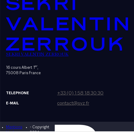
SEKRI VALENTIN ZERROUK
er
16 cours Albert 1
,
75008 Paris France
+33 (0) 1 58 18 30 30
TELEPHONE
contact@svz.fr
E-MAIL
Mentions
- Copyright
Designed by Bonhomme
légales
2024