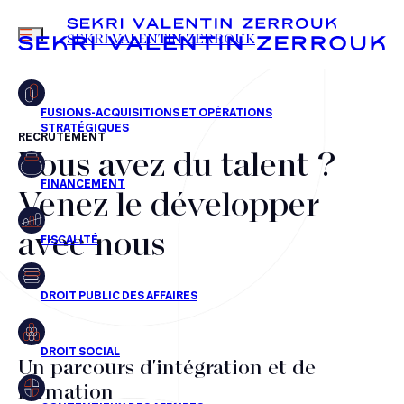
MENU
SEKRI VALENTIN ZERROUK
RECRUTEMENT
Vous avez du talent ?
FR
EN
Fusions-acquisitions et opérations stratégiques
Venez le développer
Financement
avec nous
Fiscalité
Droit public des affaires
Droit social
Contentieux des affaires
Un parcours d'intégration et de
formation
Droit immobilier