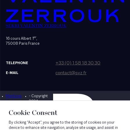
SEKRI VALENTIN ZERROUK
er
16 cours Albert 1
,
75008 Paris France
+33 (0) 1 58 18 30 30
TELEPHONE
contact@svz.fr
E-MAIL
Mentions
- Copyright
Designed by Bonhomme
légales
2024
Cookie Consent
By clicking “Accept”, you agree to the storing of cookies on your
device to enhance site navigation, analyze site usage, and assist in