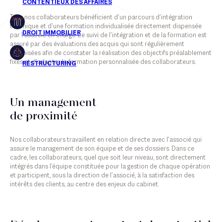
Tous nos collaborateurs bénéficient d’un parcours d’intégration
Restructuring
technique et d’une formation individualisée directement dispensée
par l’associé en charge. Le suivi de l’intégration et de la formation est
assuré par des évaluations des acquis qui sont régulièrement
organisées afin de constater la réalisation des objectifs préalablement
fixés et d’adapter la formation personnalisée des collaborateurs.
Associés
Collaborateurs
Un management
Counsels
de proximité
Personnel administratif
Nos collaborateurs travaillent en relation directe avec l’associé qui
assure le management de son équipe et de ses dossiers. Dans ce
cadre, les collaborateurs, quel que soit leur niveau, sont directement
intégrés dans l’équipe constituée pour la gestion de chaque opération
et participent, sous la direction de l’associé, à la satisfaction des
intérêts des clients, au centre des enjeux du cabinet.