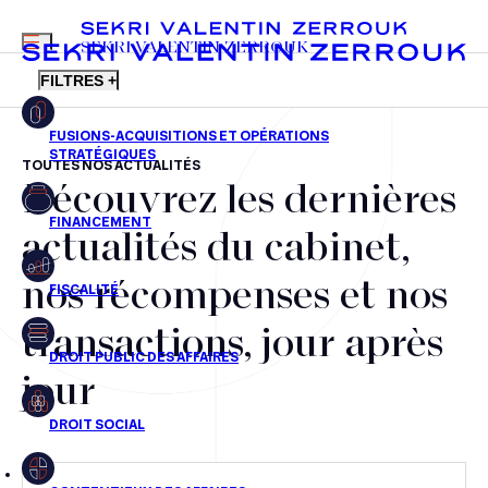
MENU
SEKRI VALENTIN ZERROUK
FILTRES +
TOUTES NOS ACTUALITÉS
Découvrez les dernières
FR
EN
Fusions-acquisitions et opérations stratégiques
actualités du cabinet,
Financement
nos récompenses et nos
Fiscalité
transactions, jour après
Droit public des affaires
jour
Droit social
Contentieux des affaires
Droit immobilier