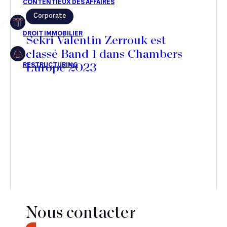
Corporate
Restructuring
Sekri Valentin Zerrouk est
classé Band 1 dans Chambers
Europe 2023
Article
Cabinet
Presse
Récompense
Transaction
Nous contacter