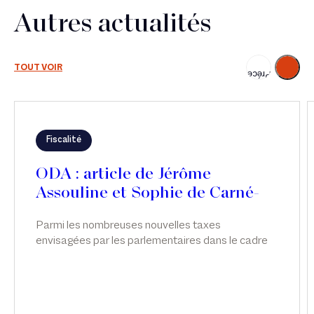
Autres actualités
Suivant
TOUT VOIR
Précédent
Fiscalité
ODA : article de Jérôme
Assouline et Sophie de Carné-
Carnavalet
Parmi les nombreuses nouvelles taxes
envisagées par les parlementaires dans le cadre
des discussions relatives à la loi de finances pour
2026, c’est finalement une taxe visant les seuls
actifs somptuaires détenus par les holdings «
patrimoniales » qui a été adoptée. Si son principe