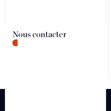
paraît, à première vue, relativement clair, sa mise
en œuvre s’annonce en pratique plus complexe
qu’il n’y paraît.
Nous contacter
CONTACT
Découvrir