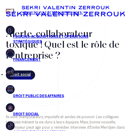
MENU
SEKRI VALENTIN ZERROUK
Alerte, collaborateur
toxique ! Quel est le rôle de
FR
EN
l’entreprise ?
Droit social
Ils sont manipulateurs, impulsifs et avides de pouvoir. Les collègues
toxiques mènent la vie dure à leurs équipes. Mais, bonne nouvelle,
l’employeur peut agir pour y remédier. Interview d'Emilie Meridjen dans