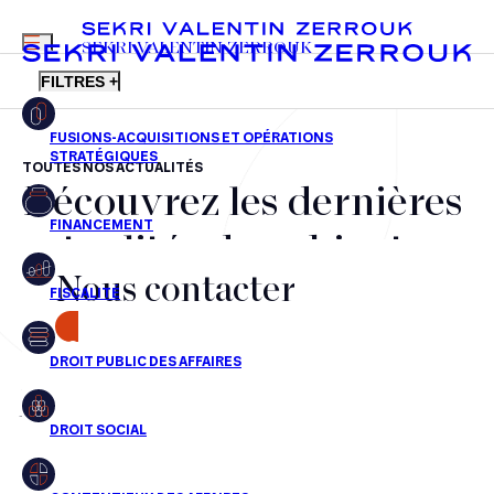
MENU
SEKRI VALENTIN ZERROUK
FILTRES +
TOUTES NOS ACTUALITÉS
Découvrez les dernières
FR
EN
Fusions-acquisitions et opérations stratégiques
actualités du cabinet,
Financement
Nous contacter
nos récompenses et nos
Fiscalité
transactions, jour après
CONTACT
Droit public des affaires
jour
Droit social
Contentieux des affaires
Aucun résultats pour cette recherche
Droit immobilier