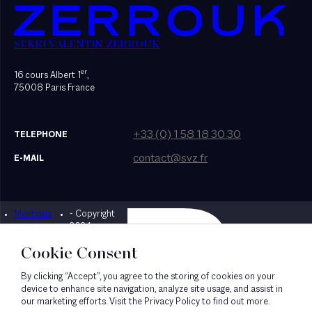
SEKRI VALENTIN ZERROUK
er
16 cours Albert 1
,
75008 Paris France
+33 (0) 1 58 18 30 30
TELEPHONE
contact@svz.fr
E-MAIL
Mentions
- Copyright
Designed by Bonhomme
légales
2024
Cookie Consent
By clicking “Accept”, you agree to the storing of cookies on your
device to enhance site navigation, analyze site usage, and assist in
our marketing efforts. Visit the Privacy Policy to find out more.