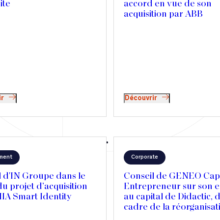
ite
accord en vue de son
acquisition par ABB
ir
Découvrir
ment
Corporate
l d'IN Groupe dans le
Conseil de GENEO Capi
u projet d’acquisition
Entrepreneur sur son e
IA Smart Identity
au capital de Didactic, 
cadre de la réorganisat
son actionnariat