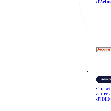
d’Actus
Droit immobilier
Restructuring
Article
Cabinet
Découvr
Presse
Récompense
Transaction
Finance
Consei
cadre d
d’IDEM