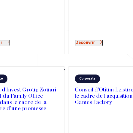
ir
Découvrir
te
Corporate
 d'Invest Group Zouari
Conseil d'Otium Leisur
t du Family Office
le cadre de l’acquisitio
dans le cadre de la
Games Factory
ure d’une promesse
 en vue de l’acquisition
articipation de Lion
 dans Picard Surgelés