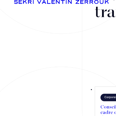
tra
Fusions-acquisitions et opérations stratégiques
Financement
Fiscalité
Droit public des affaires
Corpora
Droit social
Consei
Contentieux des affaires
cadre d