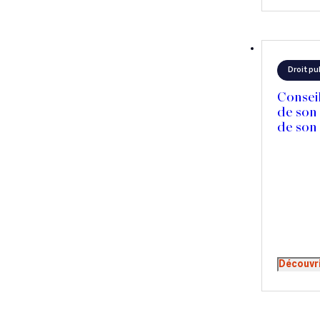
Droit pu
Consei
de son
de son
Découvr