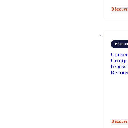
Découvr
Finance
Conseil
Group 
l'émiss
Relanc
Découvr