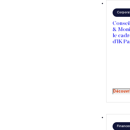
Corpora
Consei
& Moni
le cadr
d'IK Pa
Découvr
Finance