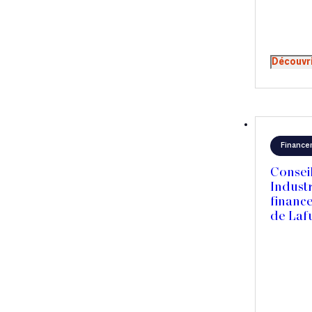
Découvr
Finance
Consei
Industr
finance
de Laf