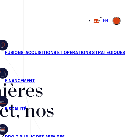
Ouvrir la
FR
EN
recherche
ières
et, nos
s