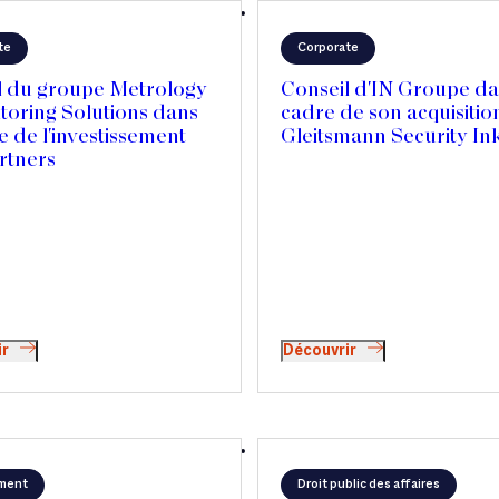
te
Corporate
l du groupe Metrology
Conseil d'IN Groupe da
toring Solutions dans
cadre de son acquisitio
e de l'investissement
Gleitsmann Security In
rtners
ir
Découvrir
ment
Droit public des affaires