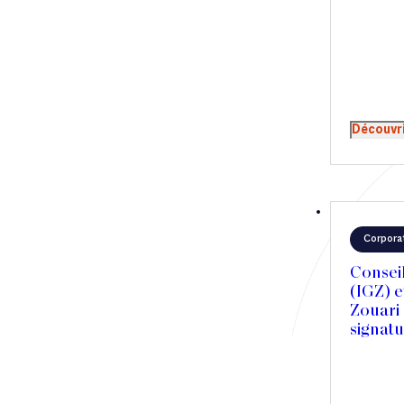
Découvr
Corpora
Conseil
(IGZ) e
Zouari 
signat
d’achat
de la p
Capital