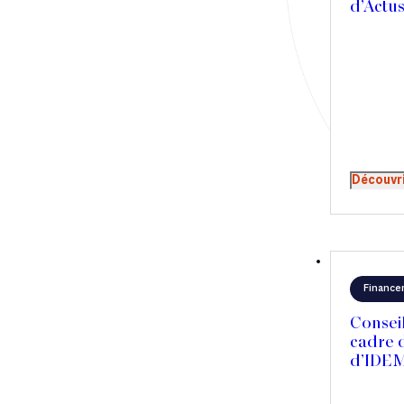
d’Actus
Droit immobilier
Restructuring
Article
Cabinet
Découvr
Presse
Récompense
Transaction
Finance
Consei
cadre d
d’IDEM