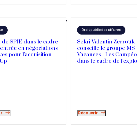
te
Droit public des affaires
 de SPIE dans le cadre
Sekri Valentin Zerrouk
entrée en négociations
conseille le groupe MS
ves pour l'acquisition
Vacances - Les Campéo
 Up
dans le cadre de l'explo
de ses campings
ir
Découvrir