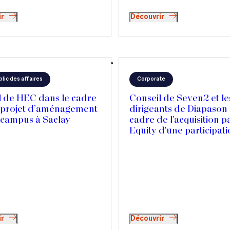
ir
Découvrir
blic des affaires
Corporate
l de HEC dans le cadre
Conseil de Seven2 et le
 projet d’aménagement
dirigeants de Diapason 
 campus à Saclay
cadre de l'acquisition 
Equity d'une participat
majoritaire
ir
Découvrir