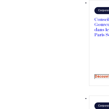
Corpora
Consei
Gourcuf
dans le
Paris S
Découvr
Corpora