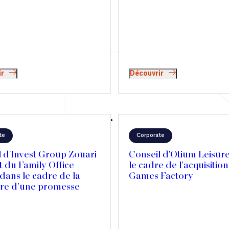
ir
Découvrir
te
Corporate
 d'Invest Group Zouari
Conseil d'Otium Leisur
t du Family Office
le cadre de l’acquisitio
dans le cadre de la
Games Factory
ure d’une promesse
 en vue de l’acquisition
articipation de Lion
 dans Picard Surgelés