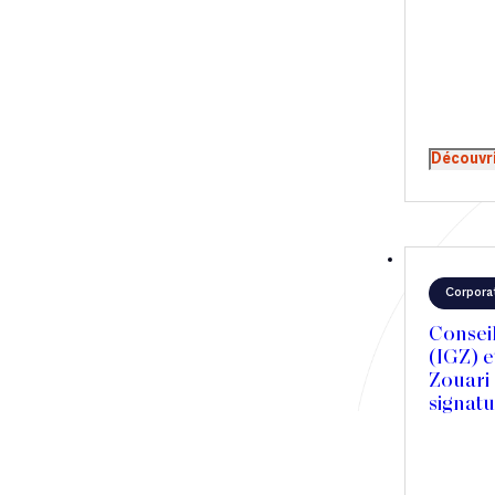
Découvr
Corpora
Conseil
(IGZ) e
Zouari 
signat
d’achat
de la p
Capital