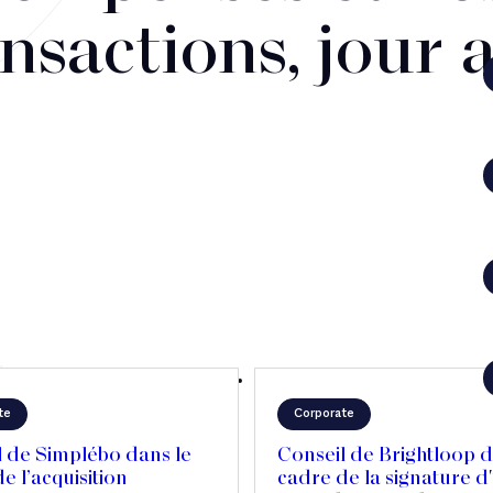
nsactions, jour 
te
Corporate
l de Simplébo dans le
Conseil de Brightloop d
e l’acquisition
cadre de la signature d