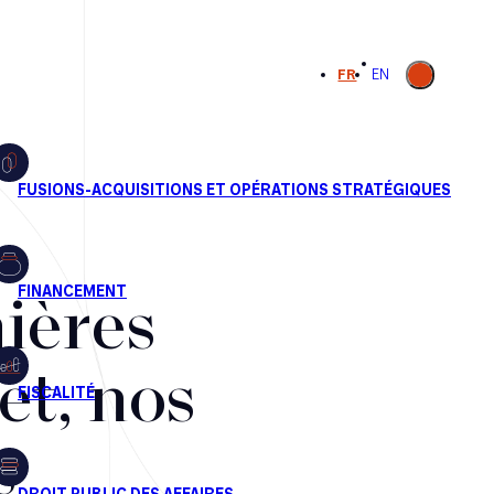
Ouvrir la
FR
EN
recherche
ières
et, nos
s