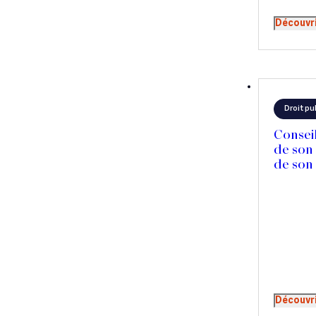
Découvr
Droit pu
Consei
de son
de son
Découvr