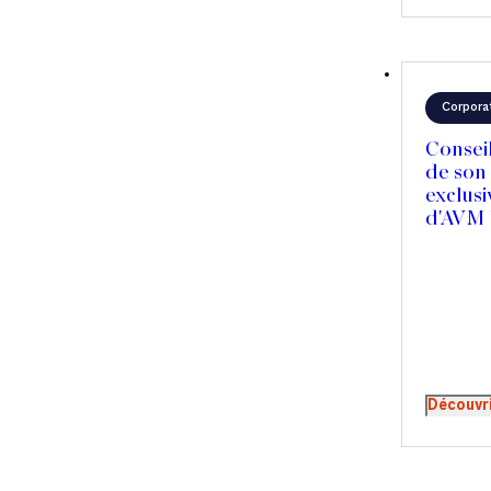
Corpora
Conseil
de son 
exclusi
d'AVM
Découvr