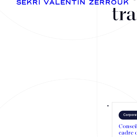
tra
Fusions-acquisitions et opérations stratégiques
Financement
Fiscalité
Droit public des affaires
Corpora
Droit social
Consei
Contentieux des affaires
cadre d