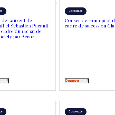
te
Corporate
l de Laurent de
Conseil de Homepilot d
f et Sébastien Pacault
cadre de sa cession à i
 cadre du rachat de
ociety par Accor
ir
Découvrir
te
Corporate