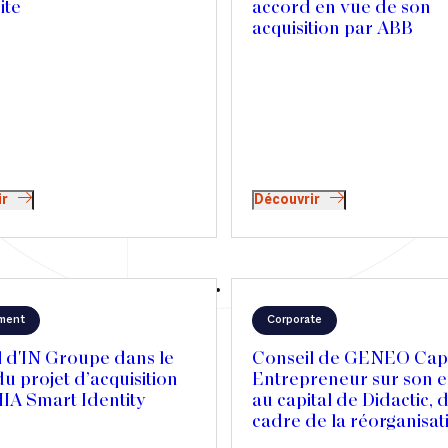
ite
accord en vue de son
acquisition par ABB
ir
Découvrir
ment
Corporate
l d'IN Groupe dans le
Conseil de GENEO Capi
u projet d’acquisition
Entrepreneur sur son e
IA Smart Identity
au capital de Didactic, 
cadre de la réorganisat
son actionnariat