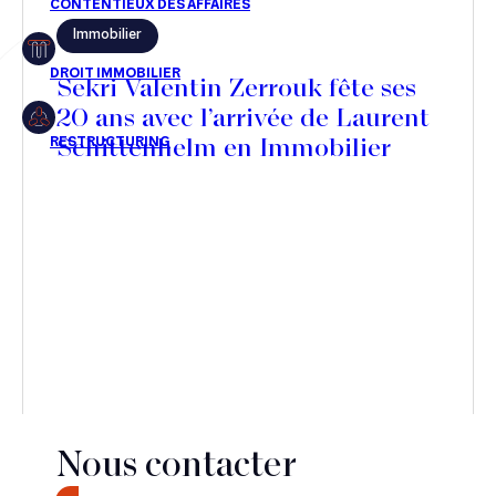
Immobilier
Restructuring
Sekri Valentin Zerrouk fête ses
20 ans avec l’arrivée de Laurent
Schittenhelm en Immobilier
Article
Cabinet
Presse
Récompense
Transaction
Nous contacter