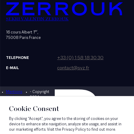
SEKRI VALENTIN ZERROUK
er
16 cours Albert 1
,
75008 Paris France
+33 (0) 1 58 18 30 30
TELEPHONE
contact@svz.fr
E-MAIL
Mentions
- Copyright
Designed by Bonhomme
légales
2024
Cookie Consent
By clicking “Accept”, you agree to the storing of cookies on your
device to enhance site navigation, analyze site usage, and assist in
our marketing efforts. Visit the Privacy Policy to find out more.