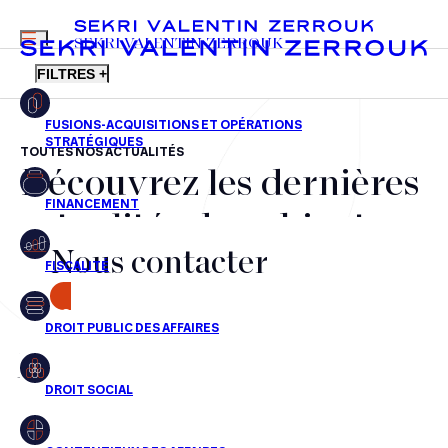
MENU
SEKRI VALENTIN ZERROUK
FILTRES +
TOUTES NOS ACTUALITÉS
Découvrez les dernières
FR
EN
Fusions-acquisitions et opérations stratégiques
actualités du cabinet,
Financement
Nous contacter
nos récompenses et nos
Fiscalité
transactions, jour après
CONTACT
Droit public des affaires
jour
Droit social
Contentieux des affaires
Aucun résultats pour cette recherche
Droit immobilier