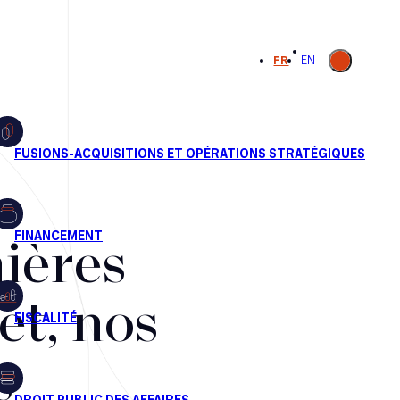
Ouvrir la
FR
EN
recherche
ières
et, nos
s