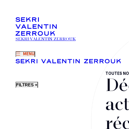
SEKRI VALENTIN ZERROUK
MENU
TOUTES NO
Dé
FILTRES +
act
ré
Fusions-acquisitions et opérations stratégiques