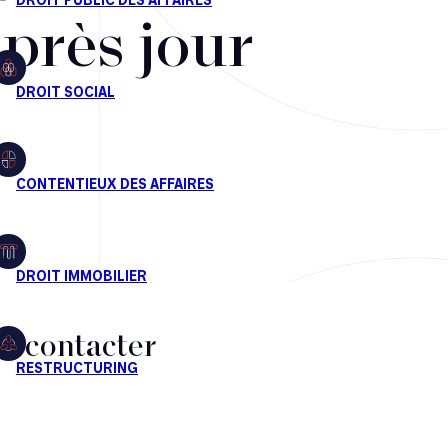
après jour
s contacter
CT