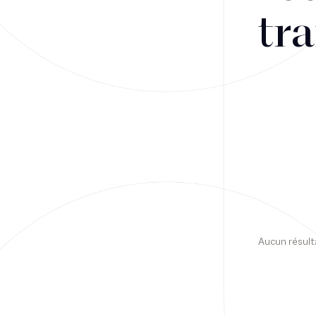
tra
Financement
Fiscalité
Droit public des affaires
Droit social
Contentieux des affaires
Droit immobilier
Restructuring
Aucun résult
Article
Cabinet
Presse