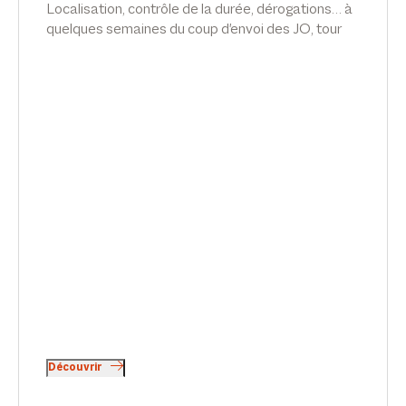
Localisation, contrôle de la durée, dérogations… à
quelques semaines du coup d'envoi des JO, tour
d’horizon de la législation en 7 points par Emilie
Meridjen, dans Le Point.
Découvrir