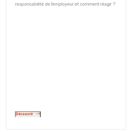
responsabilité de l'employeur et comment réagir ?
Interview d'Émilie Meridjen dans Lex Inside (Le
Monde du Droit).
Découvrir