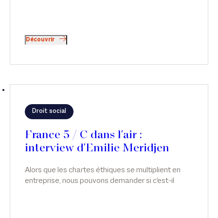
Découvrir
Droit social
France 5 / C dans l'air :
interview d'Emilie Meridjen
Alors que les chartes éthiques se multiplient en
entreprise, nous pouvons demander si c'est-il
possible d'avoir des relations intimes au travail ?
Émilie Meridjen intervient sur ce sujet dans C dans
L'air, sur France 5.