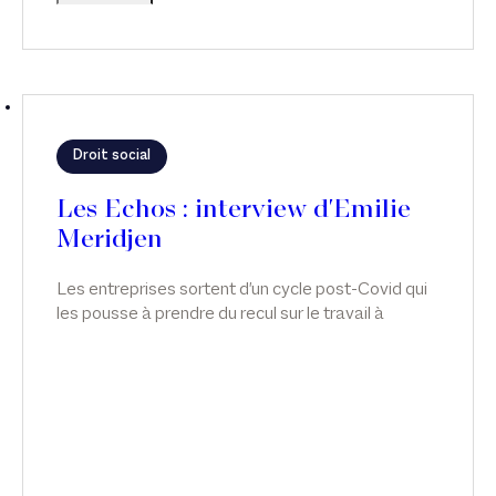
Droit social
Les Echos : interview d'Emilie
Meridjen
Les entreprises sortent d'un cycle post-Covid qui
les pousse à prendre du recul sur le travail à
distance et à s'interroger sur le fond du sujet :
l'engagement de leurs salariés. Interview d'Emilie
Meridjen, dans Les Echos.