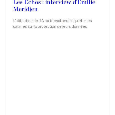
Les Echos : interview d'Emilie
Meridjen
L'utilisation de l'IA au travail peut inquiéter les
salariés sur la protection de leurs données
personnelles, leur santé mentale et même leur
emploi. Les entreprises qui ne repensent pas leur
politique RH s'exposent à des risques de
condamnation, explique l'avocate Emilie Meridjen.