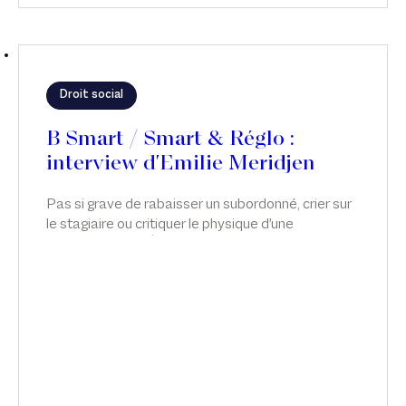
Droit social
B Smart / Smart & Réglo :
interview d'Emilie Meridjen
Pas si grave de rabaisser un subordonné, crier sur
le stagiaire ou critiquer le physique d'une
collaboratrice ? Émilie Meridjen explique comment
agir pour prévenir, gérer ou sanctionner, dans
Smart & Réglo, sur B Smart.