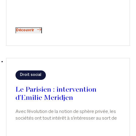
Découvrir
Droit social
Le Parisien : intervention
d'Emilie Meridjen
Avec l'évolution de la notion de sphère privée, les
sociétés ont tout intérêt à s'intéresser au sort de
leurs salariés, qu'ils soient victimes ou simples
témoins de violences conjugales.