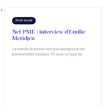
Droit social
Net PME : interview d'Emilie
Meridjen
Le monde du travail n’est pas épargné par les
personnalités toxiques. Or, avec ce type de
comportement, le mal-être peut s’installer au
point de rendre l’ambiance pesante et
insupportable. Interview d'Emilie Meridjen dans
Net PME.