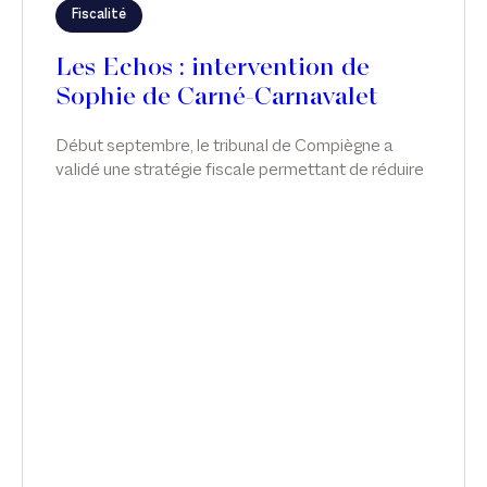
Fiscalité
Les Echos : intervention de
Sophie de Carné-Carnavalet
Début septembre, le tribunal de Compiègne a
validé une stratégie fiscale permettant de réduire
l'impôt sur la fortune immobilière grâce
notamment à des avances en compte courant
d'associés. Sophie de Carné-Carnavalet intervient
sur ce sujet dans Les Echos.