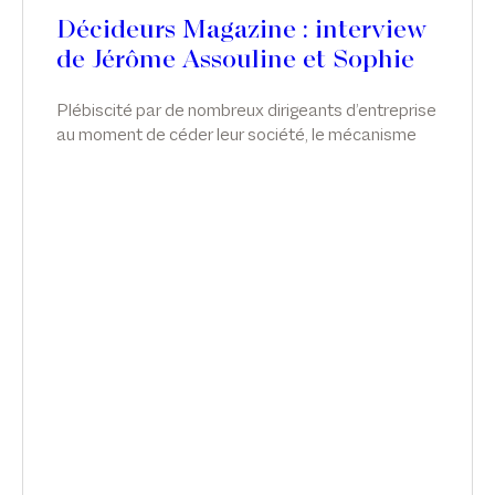
Décideurs Magazine : interview
de Jérôme Assouline et Sophie
de Carné-Carnavalet
Plébiscité par de nombreux dirigeants d’entreprise
au moment de céder leur société, le mécanisme
de l’apport-cession permet de différer l’imposition
sur la plus-value tout en réorientant les liquidités
vers l’économie réelle. Néanmoins, malgré cette
souplesse, le dispositif reste complexe et très
encadré. Sophie de Carné-Carnavalet et Jérôme
Assouline, associés chez Sekri Valentin Zerrouk,
partagent les bonnes pratiques liées à l’outil.