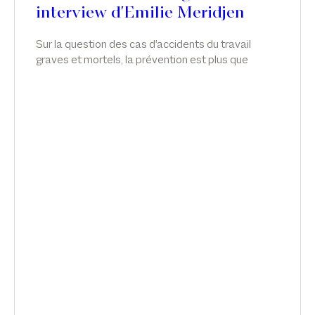
interview d'Emilie Meridjen
Sur la question des cas d'accidents du travail
graves et mortels, la prévention est plus que
jamais indispensable. Emilie Meridjen anime un
atelier sur les accidents de travail graves et
mortels, dans News Tank RH management.