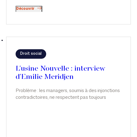
Découvrir
Droit social
L'usine Nouvelle : interview
d'Emilie Meridjen
Problème : les managers, soumis à des injonctions
contradictoires, ne respectent pas toujours
l’obligation de suivi de la charge de travail des
salariés, surtout des cadres, qui relèvent de ce
régime dérogatoire. Émilie Meridjen intervient sur
ce sujet dans L'usine Nouvelle.