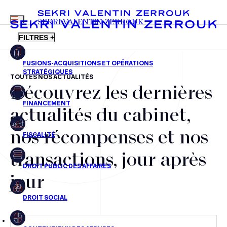
MENU
SEKRI VALENTIN ZERROUK
FILTRES +
TOUTES NOS ACTUALITÉS
Découvrez les dernières
FR
EN
Fusions-acquisitions et opérations stratégiques
actualités du cabinet,
Financement
nos récompenses et nos
Fiscalité
transactions, jour après
Droit public des affaires
jour
Droit social
Contentieux des affaires
Droit immobilier