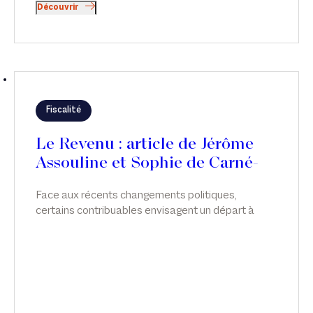
Découvrir
Fiscalité
Le Revenu : article de Jérôme
Assouline et Sophie de Carné-
Carnavalet
Face aux récents changements politiques,
certains contribuables envisagent un départ à
l’étranger pour éviter de potentielles futures
hausses d’impôts. Attention, le projet doit être
mûrement réfléchi ! Tribune de Jérôme Assouline
et Sophie de Carné-Carnavalet dans Le Revenu.