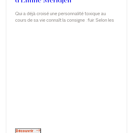
d'Emilie Meridjen
Qui a déjà croisé une personnalité toxique au
cours de sa vie connaît la consigne : fuir. Selon les
lois statistiques, ce type de personnalité sévit
également au sein de nos entreprises. Comment
repère-t-on ces personnalités ? Comment s’en
protéger ? Qu’en est-il lorsque, pour la victime, fuir
revient à perdre son emploi ? Quelles sont les
obligations de l’employeur en la matière ? Article
d'Emilie Meridjen pour Décideurs Magazine.
Découvrir