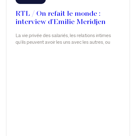
RTL / On refait le monde :
interview d'Emilie Meridjen
La vie privée des salariés, les relations intimes
qu’ils peuvent avoir les uns avec les autres, ou
avec qui ils veulent, relève de leur plus stricte
liberté. En droit, toutefois, il y a souvent des
aménagements et des limitations de liberté ; et il
est possible d’apporter des restrictions à la vie
privée des salariés, notamment en matière de
relations intimes. Émilie Meridjen intervient sur le
licenciement du directeur général de Nestlé, dans
On refait le monde, sur RTL.