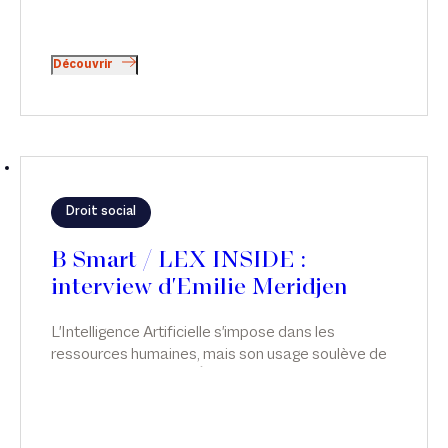
Découvrir
Droit social
B Smart / LEX INSIDE :
interview d'Emilie Meridjen
L'Intelligence Artificielle s'impose dans les
ressources humaines, mais son usage soulève de
sérieuses questions. Émilie Meridjen analyse les
risques juridiques liés à l’usage de l’IA dans les
ressources humaines et les leviers pour les
anticiper, dans Smart & Réglo, sur B Smart.