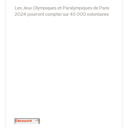
Les Jeux Olympiques et Paralympiques de Paris
2024 pourront compter sur 45 000 volontaires
sélectionnés parmi 300 000 candidats. Pour
répondre à certaines inquiétudes et encadrer son
fonctionnement, le volontariat a vu son régime
précisé à l’invitation des Pouvoirs publics, en vue
des Jeux Olympiques.
Une Charte du volontariat Olympique et
Paralympique est ainsi venue, à l’invitation d’une
loi du 26/03/2018, exposer les droits, devoirs,
garanties, conditions de recours, catégories de
missions confiées et conditions d’exercice
s’appliquant aux volontaires bénévoles. Le point
sur les droits et les règles des bénévoles par
Thibaud Perrin, dans News Tank Sport.
Découvrir