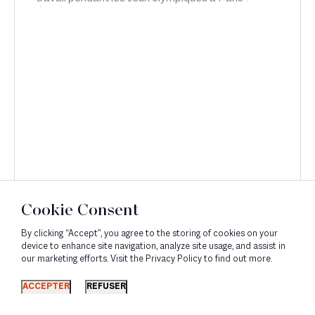
Émilie Meridjen explique comment prévenir les
éventuelles difficultés liées aux JO dans Smart &
Réglo, sur B Smart.
Cookie Consent
By clicking “Accept”, you agree to the storing of cookies on your
device to enhance site navigation, analyze site usage, and assist in
our marketing efforts. Visit the Privacy Policy to find out more.
Découvrir
ACCEPTER
REFUSER