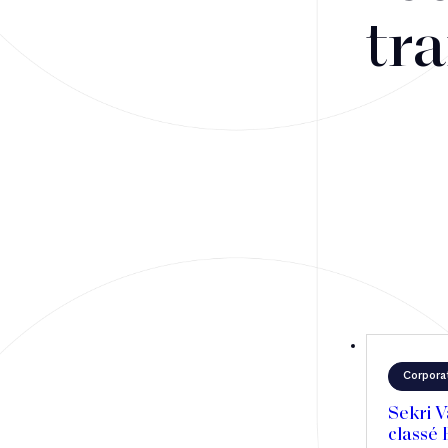
Fusions-acquisitions et opérations stratégiques
tra
Financement
Fiscalité
Droit public des affaires
Droit social
Contentieux des affaires
Droit immobilier
Restructuring
Corpora
Article
Sekri V
classé
Cabinet