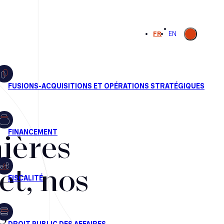
Ouvrir la
FR
EN
recherche
ières
et, nos
s