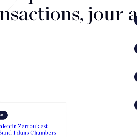
nsactions, jour 
te
alentin Zerrouk est
 Band 1 dans Chambers