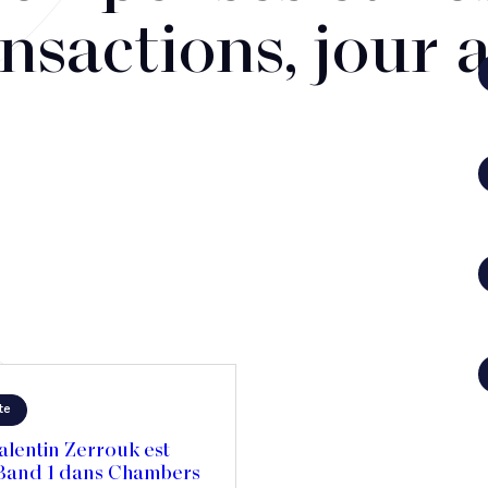
nsactions, jour 
te
alentin Zerrouk est
 Band 1 dans Chambers