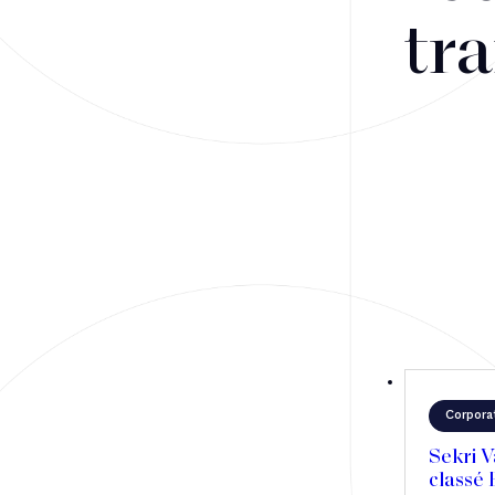
Fusions-acquisitions et opérations stratégiques
tra
Financement
Fiscalité
Droit public des affaires
Droit social
Contentieux des affaires
Droit immobilier
Restructuring
Corpora
Article
Sekri V
classé
Cabinet