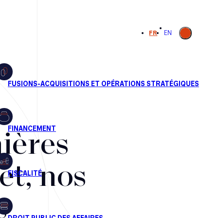
Ouvrir la
FR
EN
recherche
ières
et, nos
s