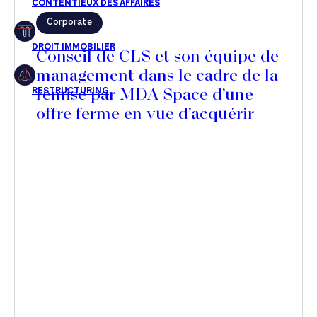
Corporate
Restructuring
Conseil de CLS et son équipe de
management dans le cadre de la
remise par MDA Space d’une
Article
offre ferme en vue d’acquérir
Cabinet
une participation majoritaire
dans son capital
Presse
Récompense
Transaction