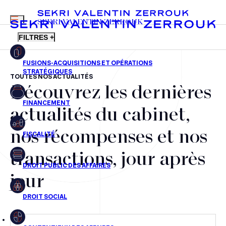
MENU
SEKRI VALENTIN ZERROUK
FILTRES +
TOUTES NOS ACTUALITÉS
Découvrez les dernières
FR
EN
Fusions-acquisitions et opérations stratégiques
actualités du cabinet,
Financement
nos récompenses et nos
Fiscalité
transactions, jour après
Droit public des affaires
jour
Droit social
Contentieux des affaires
Droit immobilier