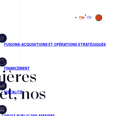
Ouvrir la
FR
EN
recherche
ières
et, nos
s