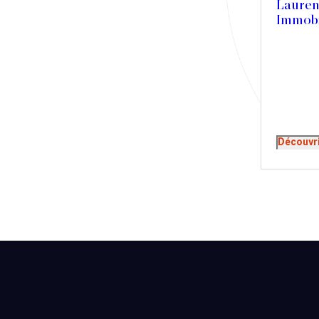
Lauren
Presse
Immobi
Récompense
Transaction
Découvr