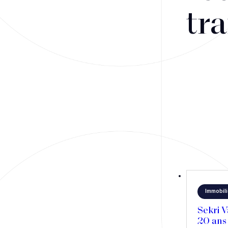
Fusions-acquisitions et opérations stratégiques
tra
Financement
Fiscalité
Droit public des affaires
Droit social
Contentieux des affaires
Droit immobilier
Restructuring
Immobili
Article
Sekri V
20 ans 
Cabinet