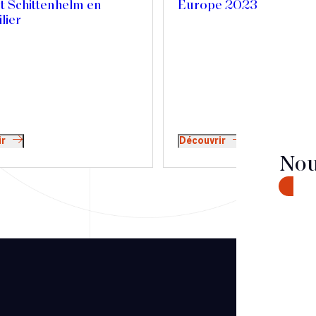
t Schittenhelm en
Europe 2023
lier
ir
Découvrir
Nou
CONTA