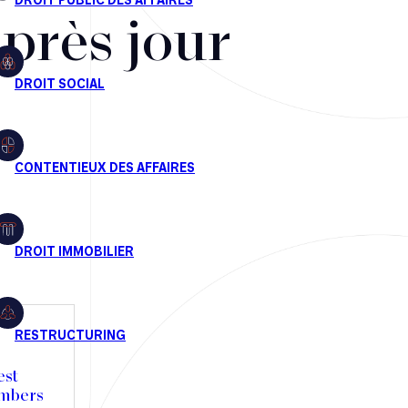
après jour
est
ambers