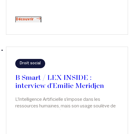
Découvrir
Droit social
B Smart / LEX INSIDE :
interview d'Emilie Meridjen
L'Intelligence Artificielle s'impose dans les
ressources humaines, mais son usage soulève de
sérieuses questions. Émilie Meridjen analyse les
risques juridiques liés à l’usage de l’IA dans les
ressources humaines et les leviers pour les
anticiper, dans Smart & Réglo, sur B Smart.