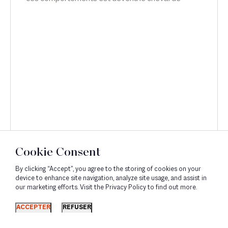
bataille d'Emilie Meridjen. Interview dans le
Magazine de l'ANDRH.
Cookie Consent
By clicking “Accept”, you agree to the storing of cookies on your
device to enhance site navigation, analyze site usage, and assist in
our marketing efforts. Visit the Privacy Policy to find out more.
Découvrir
ACCEPTER
REFUSER