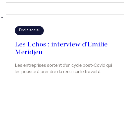
Droit social
Les Echos : interview d'Emilie
Meridjen
Les entreprises sortent d'un cycle post-Covid qui
les pousse à prendre du recul sur le travail à
distance et à s'interroger sur le fond du sujet :
l'engagement de leurs salariés. Interview d'Emilie
Meridjen, dans Les Echos.