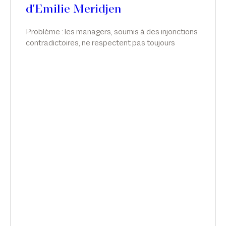
d'Emilie Meridjen
Problème : les managers, soumis à des injonctions
contradictoires, ne respectent pas toujours
l’obligation de suivi de la charge de travail des
salariés, surtout des cadres, qui relèvent de ce
régime dérogatoire. Émilie Meridjen intervient sur
ce sujet dans L'usine Nouvelle.