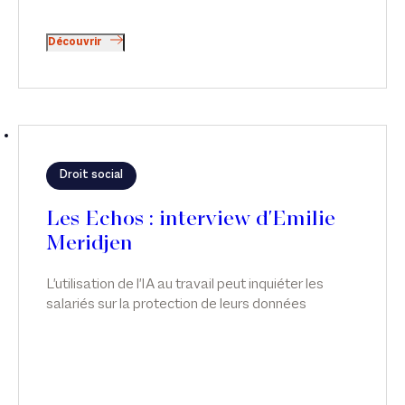
Découvrir
Droit social
Les Echos : interview d'Emilie
Meridjen
L'utilisation de l'IA au travail peut inquiéter les
salariés sur la protection de leurs données
personnelles, leur santé mentale et même leur
emploi. Les entreprises qui ne repensent pas leur
politique RH s'exposent à des risques de
condamnation, explique l'avocate Emilie Meridjen.