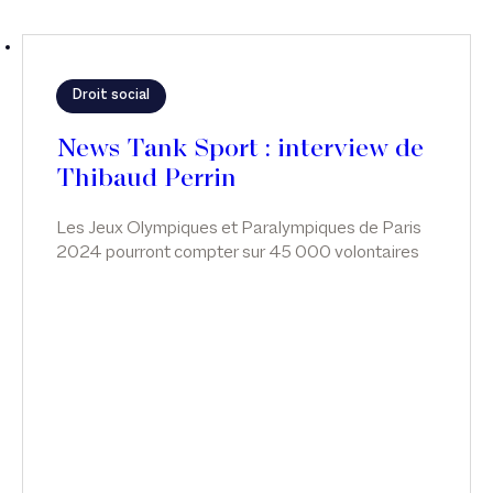
Droit social
News Tank Sport : interview de
Thibaud Perrin
Les Jeux Olympiques et Paralympiques de Paris
2024 pourront compter sur 45 000 volontaires
sélectionnés parmi 300 000 candidats. Pour
répondre à certaines inquiétudes et encadrer son
fonctionnement, le volontariat a vu son régime
précisé à l’invitation des Pouvoirs publics, en vue
des Jeux Olympiques.
Une Charte du volontariat Olympique et
Paralympique est ainsi venue, à l’invitation d’une
loi du 26/03/2018, exposer les droits, devoirs,