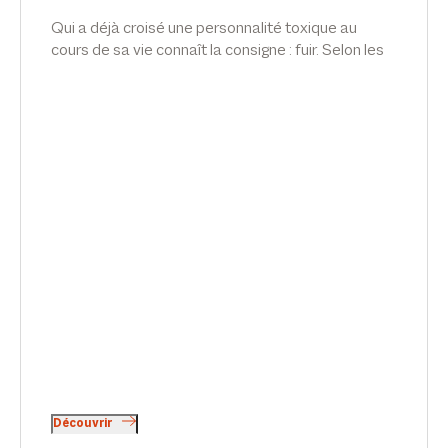
Qui a déjà croisé une personnalité toxique au
cours de sa vie connaît la consigne : fuir. Selon les
lois statistiques, ce type de personnalité sévit
également au sein de nos entreprises. Comment
repère-t-on ces personnalités ? Comment s’en
protéger ? Qu’en est-il lorsque, pour la victime, fuir
revient à perdre son emploi ? Quelles sont les
obligations de l’employeur en la matière ? Article
d'Emilie Meridjen pour Décideurs Magazine.
Découvrir