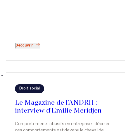
garanties, conditions de recours, catégories de
missions confiées et conditions d’exercice
s’appliquant aux volontaires bénévoles. Le point
sur les droits et les règles des bénévoles par
Thibaud Perrin, dans News Tank Sport.
Découvrir
Droit social
Le Magazine de l'ANDRH :
interview d'Emilie Meridjen
Comportements abusifs en entreprise : déceler
ces comportements est devenu le cheval de