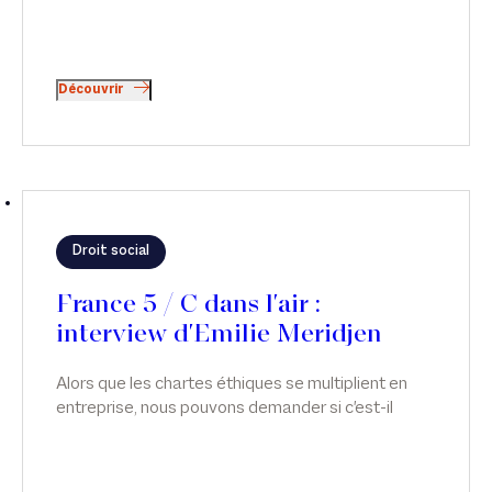
Découvrir
Droit social
France 5 / C dans l'air :
interview d'Emilie Meridjen
Alors que les chartes éthiques se multiplient en
entreprise, nous pouvons demander si c'est-il
possible d'avoir des relations intimes au travail ?
Émilie Meridjen intervient sur ce sujet dans C dans
L'air, sur France 5.