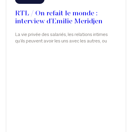
RTL / On refait le monde :
interview d'Emilie Meridjen
La vie privée des salariés, les relations intimes
qu’ils peuvent avoir les uns avec les autres, ou
avec qui ils veulent, relève de leur plus stricte
liberté. En droit, toutefois, il y a souvent des
aménagements et des limitations de liberté ; et il
est possible d’apporter des restrictions à la vie
privée des salariés, notamment en matière de
relations intimes. Émilie Meridjen intervient sur le
licenciement du directeur général de Nestlé, dans
On refait le monde, sur RTL.