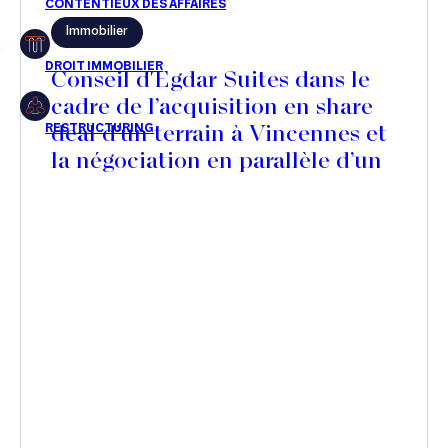
Immobilier
Restructuring
Conseil d'Egdar Suites dans le
cadre de l’acquisition en share
deal d’un terrain à Vincennes et
Article
la négociation en parallèle d’un
Cabinet
Contrat de Promotion
Immobilière en face de
Presse
SOGEPROM pour la réalisation
Récompense
d’une nouvelle résidence
hôtelière
Transaction