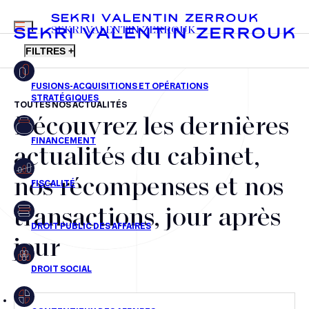
MENU
SEKRI VALENTIN ZERROUK
FILTRES +
TOUTES NOS ACTUALITÉS
Découvrez les dernières
FR
EN
Fusions-acquisitions et opérations stratégiques
actualités du cabinet,
Financement
nos récompenses et nos
Fiscalité
transactions, jour après
Droit public des affaires
jour
Droit social
Contentieux des affaires
Droit immobilier