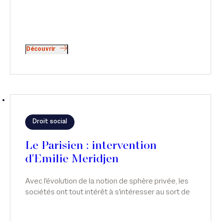
Découvrir
Droit social
Le Parisien : intervention
d'Emilie Meridjen
Avec l'évolution de la notion de sphère privée, les
sociétés ont tout intérêt à s'intéresser au sort de
leurs salariés, qu'ils soient victimes ou simples
témoins de violences conjugales.