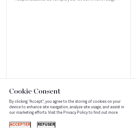
Interview d'Émilie Meridjen dans Lex Inside (Le
Monde du Droit).
Cookie Consent
By clicking “Accept”, you agree to the storing of cookies on your
device to enhance site navigation, analyze site usage, and assist in
our marketing efforts. Visit the Privacy Policy to find out more.
Découvrir
ACCEPTER
REFUSER