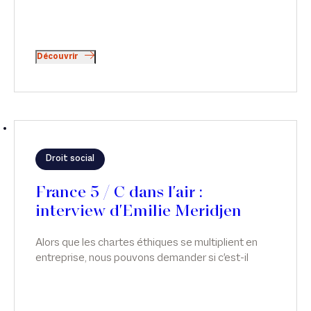
Découvrir
Droit social
France 5 / C dans l'air :
interview d'Emilie Meridjen
Alors que les chartes éthiques se multiplient en
entreprise, nous pouvons demander si c'est-il
possible d'avoir des relations intimes au travail ?
Émilie Meridjen intervient sur ce sujet dans C dans
L'air, sur France 5.