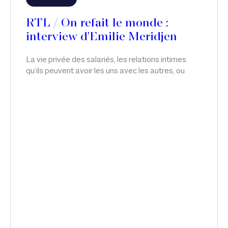
RTL / On refait le monde :
interview d'Emilie Meridjen
La vie privée des salariés, les relations intimes
qu’ils peuvent avoir les uns avec les autres, ou
avec qui ils veulent, relève de leur plus stricte
liberté. En droit, toutefois, il y a souvent des
aménagements et des limitations de liberté ; et il
est possible d’apporter des restrictions à la vie
privée des salariés, notamment en matière de
relations intimes. Émilie Meridjen intervient sur le
licenciement du directeur général de Nestlé, dans
On refait le monde, sur RTL.