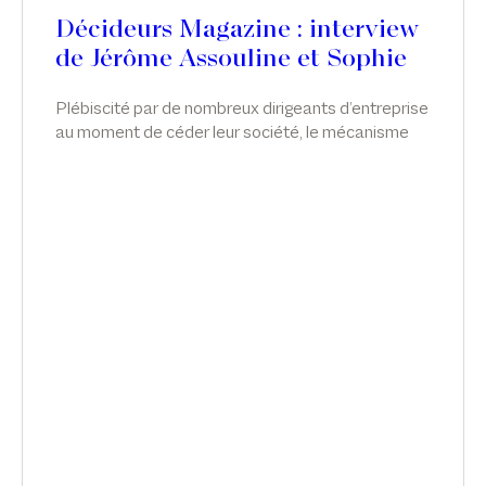
Décideurs Magazine : interview
de Jérôme Assouline et Sophie
de Carné-Carnavalet
Plébiscité par de nombreux dirigeants d’entreprise
au moment de céder leur société, le mécanisme
de l’apport-cession permet de différer l’imposition
sur la plus-value tout en réorientant les liquidités
vers l’économie réelle. Néanmoins, malgré cette
souplesse, le dispositif reste complexe et très
encadré. Sophie de Carné-Carnavalet et Jérôme
Assouline, associés chez Sekri Valentin Zerrouk,
partagent les bonnes pratiques liées à l’outil.