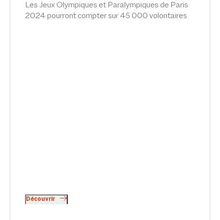
Les Jeux Olympiques et Paralympiques de Paris
2024 pourront compter sur 45 000 volontaires
sélectionnés parmi 300 000 candidats. Pour
répondre à certaines inquiétudes et encadrer son
fonctionnement, le volontariat a vu son régime
précisé à l’invitation des Pouvoirs publics, en vue
des Jeux Olympiques.
Une Charte du volontariat Olympique et
Paralympique est ainsi venue, à l’invitation d’une
loi du 26/03/2018, exposer les droits, devoirs,
garanties, conditions de recours, catégories de
missions confiées et conditions d’exercice
s’appliquant aux volontaires bénévoles. Le point
sur les droits et les règles des bénévoles par
Thibaud Perrin, dans News Tank Sport.
Découvrir