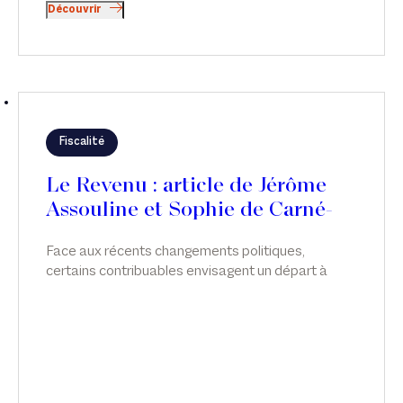
Découvrir
Fiscalité
Le Revenu : article de Jérôme
Assouline et Sophie de Carné-
Carnavalet
Face aux récents changements politiques,
certains contribuables envisagent un départ à
l’étranger pour éviter de potentielles futures
hausses d’impôts. Attention, le projet doit être
mûrement réfléchi ! Tribune de Jérôme Assouline
et Sophie de Carné-Carnavalet dans Le Revenu.