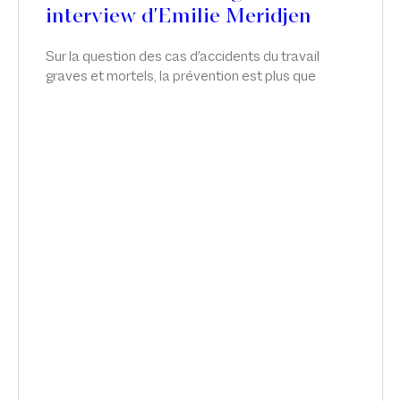
interview d'Emilie Meridjen
Sur la question des cas d'accidents du travail
graves et mortels, la prévention est plus que
jamais indispensable. Emilie Meridjen anime un
atelier sur les accidents de travail graves et
mortels, dans News Tank RH management.