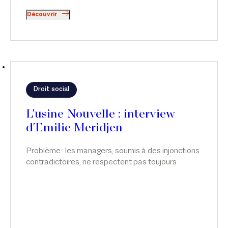
Découvrir
Droit social
L'usine Nouvelle : interview
d'Emilie Meridjen
Problème : les managers, soumis à des injonctions
contradictoires, ne respectent pas toujours
l’obligation de suivi de la charge de travail des
salariés, surtout des cadres, qui relèvent de ce
régime dérogatoire. Émilie Meridjen intervient sur
ce sujet dans L'usine Nouvelle.