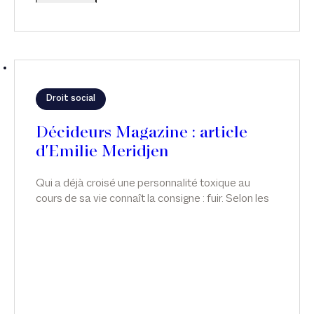
Droit social
Décideurs Magazine : article
d'Emilie Meridjen
Qui a déjà croisé une personnalité toxique au
cours de sa vie connaît la consigne : fuir. Selon les
lois statistiques, ce type de personnalité sévit
également au sein de nos entreprises. Comment
repère-t-on ces personnalités ? Comment s’en
protéger ? Qu’en est-il lorsque, pour la victime, fuir
revient à perdre son emploi ? Quelles sont les
obligations de l’employeur en la matière ? Article
d'Emilie Meridjen pour Décideurs Magazine.