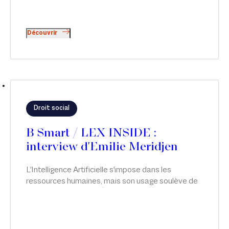
Découvrir
Droit social
B Smart / LEX INSIDE :
interview d'Emilie Meridjen
L'Intelligence Artificielle s'impose dans les
ressources humaines, mais son usage soulève de
sérieuses questions. Émilie Meridjen analyse les
risques juridiques liés à l’usage de l’IA dans les
ressources humaines et les leviers pour les
anticiper, dans Smart & Réglo, sur B Smart.