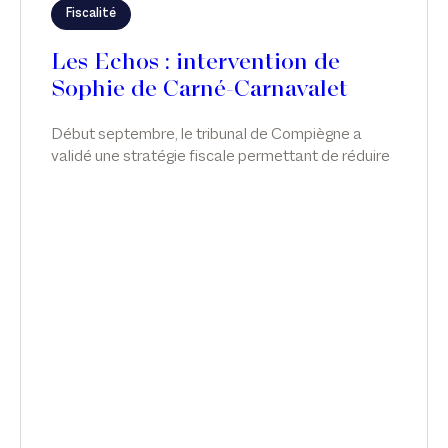
Fiscalité
Les Echos : intervention de
Sophie de Carné-Carnavalet
Début septembre, le tribunal de Compiègne a
validé une stratégie fiscale permettant de réduire
l'impôt sur la fortune immobilière grâce
notamment à des avances en compte courant
d'associés. Sophie de Carné-Carnavalet intervient
sur ce sujet dans Les Echos.