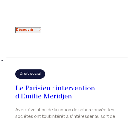
Découvrir
Droit social
Le Parisien : intervention
d'Emilie Meridjen
Avec l'évolution de la notion de sphère privée, les
sociétés ont tout intérêt à s'intéresser au sort de
leurs salariés, qu'ils soient victimes ou simples
témoins de violences conjugales.