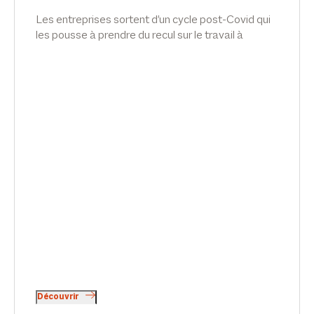
Les entreprises sortent d'un cycle post-Covid qui
les pousse à prendre du recul sur le travail à
distance et à s'interroger sur le fond du sujet :
l'engagement de leurs salariés. Interview d'Emilie
Meridjen, dans Les Echos.
Découvrir