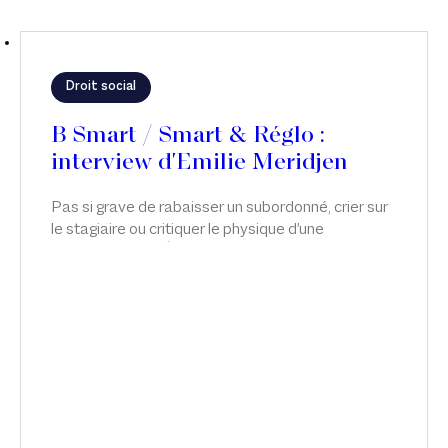
Droit social
B Smart / Smart & Réglo :
interview d'Emilie Meridjen
Pas si grave de rabaisser un subordonné, crier sur
le stagiaire ou critiquer le physique d'une
collaboratrice ? Émilie Meridjen explique comment
agir pour prévenir, gérer ou sanctionner, dans
Smart & Réglo, sur B Smart.