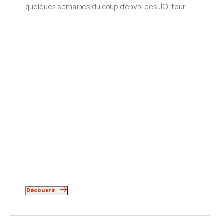
quelques semaines du coup d'envoi des JO, tour
d’horizon de la législation en 7 points par Emilie
Meridjen, dans Le Point.
Découvrir