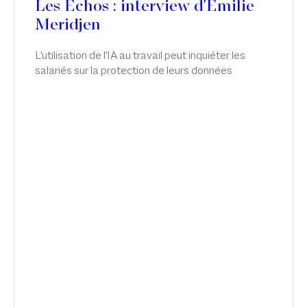
Les Echos : interview d'Emilie
Meridjen
L'utilisation de l'IA au travail peut inquiéter les
salariés sur la protection de leurs données
personnelles, leur santé mentale et même leur
emploi. Les entreprises qui ne repensent pas leur
politique RH s'exposent à des risques de
condamnation, explique l'avocate Emilie Meridjen.