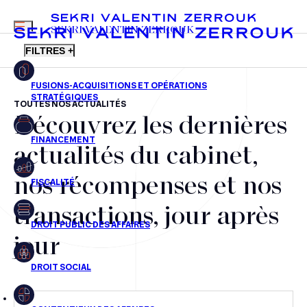
MENU
SEKRI VALENTIN ZERROUK
FILTRES +
TOUTES NOS ACTUALITÉS
Découvrez les dernières
FR
EN
Fusions-acquisitions et opérations stratégiques
actualités du cabinet,
Financement
nos récompenses et nos
Fiscalité
transactions, jour après
Droit public des affaires
jour
Droit social
Contentieux des affaires
Droit immobilier