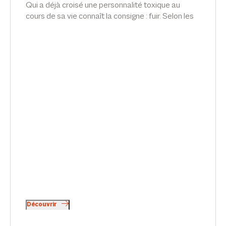
Qui a déjà croisé une personnalité toxique au
cours de sa vie connaît la consigne : fuir. Selon les
lois statistiques, ce type de personnalité sévit
également au sein de nos entreprises. Comment
repère-t-on ces personnalités ? Comment s’en
protéger ? Qu’en est-il lorsque, pour la victime, fuir
revient à perdre son emploi ? Quelles sont les
obligations de l’employeur en la matière ? Article
d'Emilie Meridjen pour Décideurs Magazine.
Découvrir