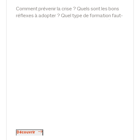
Comment prévenir la crise ? Quels sont les bons
réflexes à adopter ? Quel type de formation faut-
il prévoir pour le personnel de l'entreprise ? Émilie
Meridjen analyse les accidents du travail graves et
mortes, les stratégies à adopter et les leviers à
mettre en place pour les éviter, dans LEX INSIDE,
sur B Smart.
Découvrir