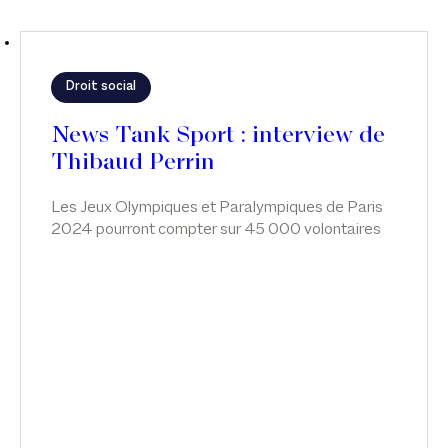
Droit social
News Tank Sport : interview de
Thibaud Perrin
Les Jeux Olympiques et Paralympiques de Paris
2024 pourront compter sur 45 000 volontaires
sélectionnés parmi 300 000 candidats. Pour
répondre à certaines inquiétudes et encadrer son
fonctionnement, le volontariat a vu son régime
précisé à l’invitation des Pouvoirs publics, en vue
des Jeux Olympiques.
Une Charte du volontariat Olympique et
Paralympique est ainsi venue, à l’invitation d’une
loi du 26/03/2018, exposer les droits, devoirs,