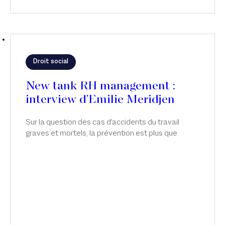
Droit social
New tank RH management :
interview d'Emilie Meridjen
Sur la question des cas d'accidents du travail
graves et mortels, la prévention est plus que
jamais indispensable. Emilie Meridjen anime un
atelier sur les accidents de travail graves et
mortels, dans News Tank RH management.