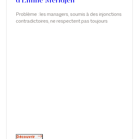
d'Emilie Meridjen
Problème : les managers, soumis à des injonctions
contradictoires, ne respectent pas toujours
l’obligation de suivi de la charge de travail des
salariés, surtout des cadres, qui relèvent de ce
régime dérogatoire. Émilie Meridjen intervient sur
ce sujet dans L'usine Nouvelle.
Découvrir