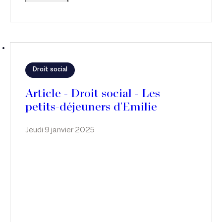
Droit social
Article - Droit social - Les
petits-déjeuners d'Emilie
Meridjen : Un an de
Jeudi 9 janvier 2025
jurisprudence sociale