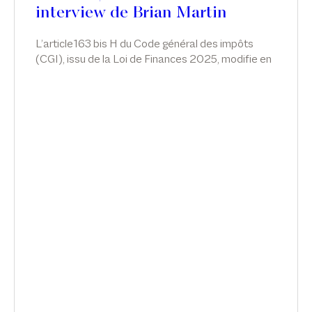
interview de Brian Martin
L’article163 bis H du Code général des impôts
(CGI), issu de la Loi de Finances 2025, modifie en
profondeur le régime fiscal et social des
management packages. Brian Martin analyse les
implications du nouveau dispositif et met en
lumière les points de vigilance lors d'une interview,
dans LEX INSIDE, sur B Smart.