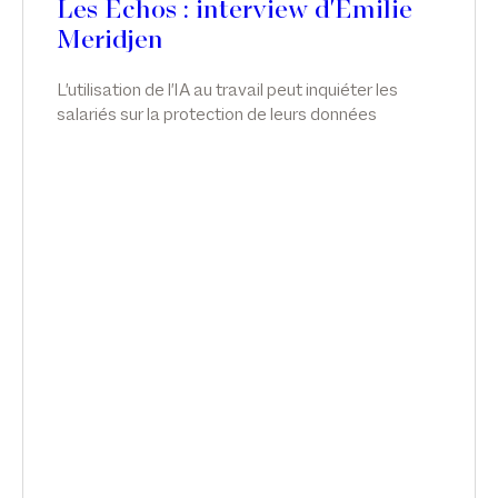
Les Echos : interview d'Emilie
Meridjen
L'utilisation de l'IA au travail peut inquiéter les
salariés sur la protection de leurs données
personnelles, leur santé mentale et même leur
emploi. Les entreprises qui ne repensent pas leur
politique RH s'exposent à des risques de
condamnation, explique l'avocate Emilie Meridjen.