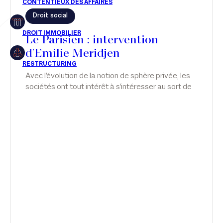
Droit social
Restructuring
Le Parisien : intervention
d'Emilie Meridjen
Article
Avec l'évolution de la notion de sphère privée, les
sociétés ont tout intérêt à s'intéresser au sort de
Cabinet
leurs salariés, qu'ils soient victimes ou simples
témoins de violences conjugales.
Presse
Récompense
Transaction