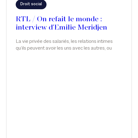
Droit social
RTL / On refait le monde :
interview d'Emilie Meridjen
La vie privée des salariés, les relations intimes
qu’ils peuvent avoir les uns avec les autres, ou
avec qui ils veulent, relève de leur plus stricte
liberté. En droit, toutefois, il y a souvent des
aménagements et des limitations de liberté ; et il
est possible d’apporter des restrictions à la vie
privée des salariés, notamment en matière de
relations intimes. Émilie Meridjen intervient sur le
licenciement du directeur général de Nestlé, dans
On refait le monde, sur RTL.