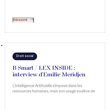
Découvrir
Droit social
B Smart / LEX INSIDE :
interview d'Emilie Meridjen
L'Intelligence Artificielle s'impose dans les
ressources humaines, mais son usage soulève de
sérieuses questions. Émilie Meridjen analyse les
risques juridiques liés à l’usage de l’IA dans les
ressources humaines et les leviers pour les