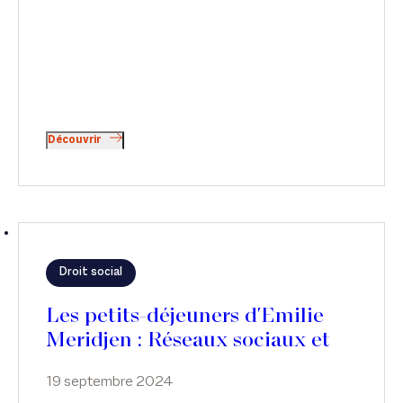
garanties, conditions de recours, catégories de
missions confiées et conditions d’exercice
s’appliquant aux volontaires bénévoles. Le point
sur les droits et les règles des bénévoles par
Thibaud Perrin, dans News Tank Sport.
Découvrir
Droit social
Les petits-déjeuners d'Emilie
Meridjen : Réseaux sociaux et
liberté d'expression des salariés
19 septembre 2024