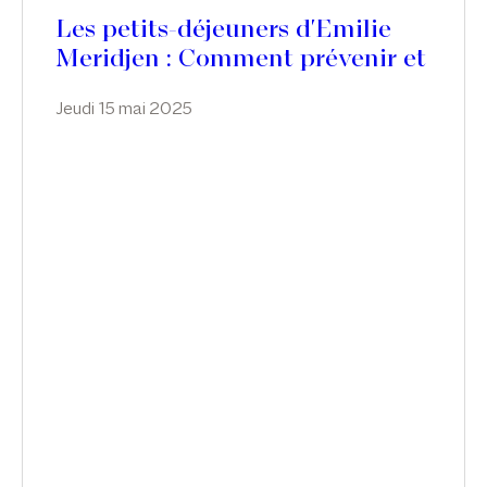
Les petits-déjeuners d'Emilie
Meridjen : Comment prévenir et
réagir à ces accidents de travail
Jeudi 15 mai 2025
et maladies professionnelles
d’un nouveau genre ?