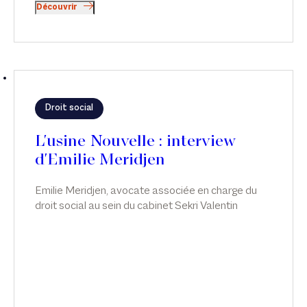
Découvrir
Droit social
L'usine Nouvelle : interview
d'Emilie Meridjen
Emilie Meridjen, avocate associée en charge du
droit social au sein du cabinet Sekri Valentin
Zerrouk, conseille aux entreprises de ne pas
«mettre le sujet de l’intelligence artificielle sous le
tapis». Au contraire, le dialogue social pourrait
limiter les risques juridiques nés de son utilisation.
Dans une interview pour L'usine Nouvelle.