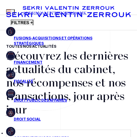
MENU
SEKRI VALENTIN ZERROUK
FILTRES +
TOUTES NOS ACTUALITÉS
Découvrez les dernières
FR
EN
Fusions-acquisitions et opérations stratégiques
actualités du cabinet,
Financement
nos récompenses et nos
Fiscalité
transactions, jour après
Droit public des affaires
jour
Droit social
Contentieux des affaires
Droit immobilier