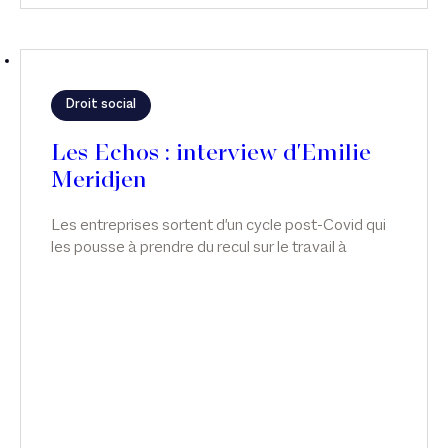
Droit social
Les Echos : interview d'Emilie
Meridjen
Les entreprises sortent d'un cycle post-Covid qui
les pousse à prendre du recul sur le travail à
distance et à s'interroger sur le fond du sujet :
l'engagement de leurs salariés. Interview d'Emilie
Meridjen, dans Les Echos.