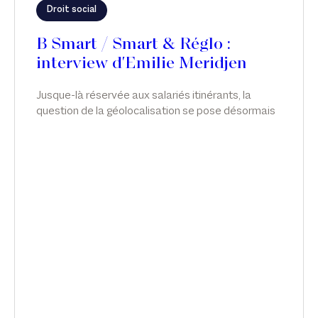
Droit social
B Smart / Smart & Réglo :
interview d'Emilie Meridjen
Jusque-là réservée aux salariés itinérants, la
question de la géolocalisation se pose désormais
pour les salariés en télétravail. Mais des garde-
fous existent, car il est impératif de respecter la
vie privée des collaborateurs. Explications d'Émilie
Meridjen dans Smart & Réglo, sur B Smart.