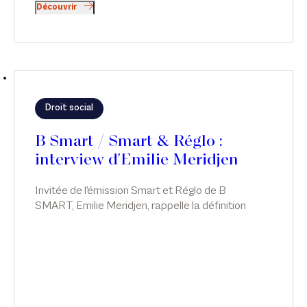
Découvrir
Droit social
B Smart / Smart & Réglo :
interview d'Emilie Meridjen
Invitée de l'émission Smart et Réglo de B
SMART, Emilie Meridjen, rappelle la définition
juridique du harcèlement moral et sexuel et les
actions à mener par les entreprises pour pouvoir
réagir à temps.