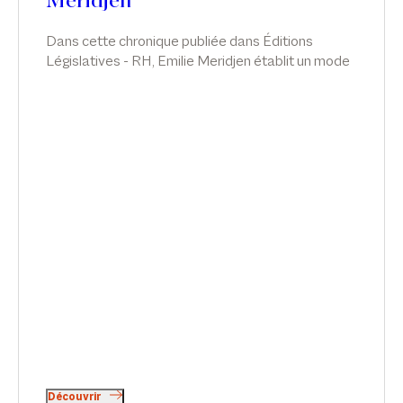
Meridjen
Dans cette chronique publiée dans Éditions
Législatives - RH, Emilie Meridjen établit un mode
d’emploi juridico-pratique sur l’étendue du pouvoir
de surveillance de l’employeur et aux sanctions
encourues en cas de dépassement de ce pouvoir.
Découvrir