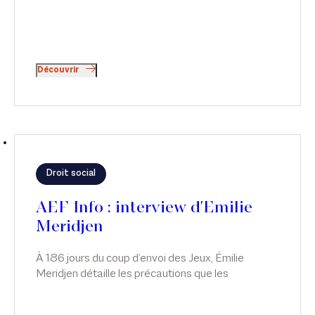
Découvrir
Droit social
AEF Info : interview d'Emilie
Meridjen
À 186 jours du coup d’envoi des Jeux, Émilie
Meridjen détaille les précautions que les
entreprises doivent prendre dès maintenant afin
d’être prêtes le jour J. Comment anticiper