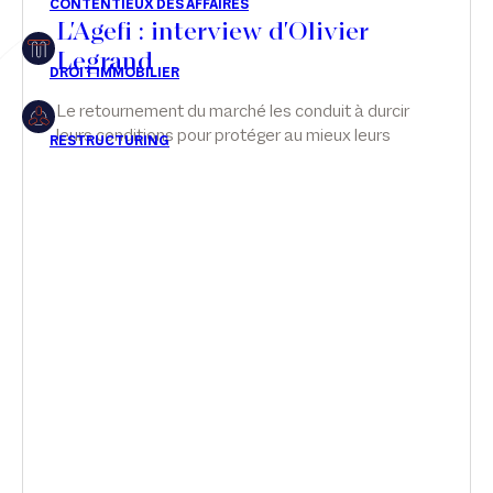
L'Agefi : interview d'Olivier
Restructuring
Legrand
Le retournement du marché les conduit à durcir
leurs conditions pour protéger au mieux leurs
Article
investissements. Interview d'Olivier Legrand dans
L'Agefi.
Cabinet
Presse
Récompense
Transaction