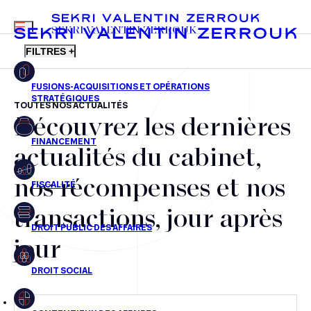
MENU
SEKRI VALENTIN ZERROUK
FILTRES +
TOUTES NOS ACTUALITÉS
Découvrez les dernières
FR
EN
Fusions-acquisitions et opérations stratégiques
actualités du cabinet,
Financement
nos récompenses et nos
Fiscalité
transactions, jour après
Droit public des affaires
jour
Droit social
Contentieux des affaires
Droit immobilier