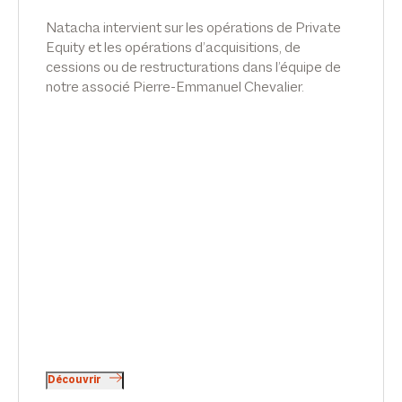
Natacha intervient sur les opérations de Private
Equity et les opérations d’acquisitions, de
cessions ou de restructurations dans l’équipe de
notre associé Pierre-Emmanuel Chevalier.
Pierre intervient aux côtés d’Emilie Meridjen et
de Thibaud Perrin, associés en droit social, dans
les domaines des relations individuelles et
collectives de travail ainsi que de la sécurité
sociale.
Découvrir