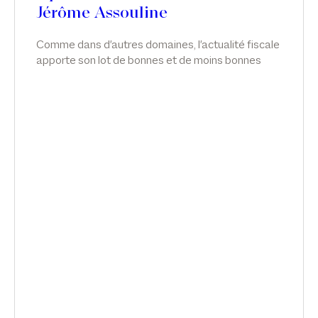
Jérôme Assouline
Comme dans d'autres domaines, l'actualité fiscale
apporte son lot de bonnes et de moins bonnes
nouvelles. Article de Jérôme Assouline sur deux
développements récents en matière d'exit tax.