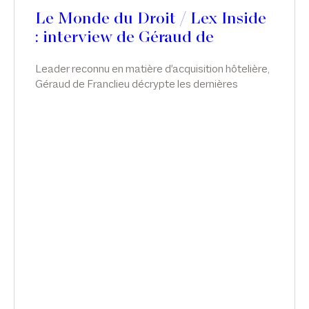
Le Monde du Droit / Lex Inside
: interview de Géraud de
Franclieu
Leader reconnu en matière d'acquisition hôtelière,
Géraud de Franclieu décrypte les dernières
évolutions du marché immobilier hôtelier dans
l'émission Lex Inside, sur le Monde du Droit.