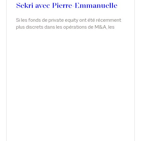
Sekri avec Pierre-Emmanuelle
Chevalier
Si les fonds de private equity ont été récemment
plus discrets dans les opérations de M&A, les
groupes corporate qui bénéficient de solides
capacités de financement se sont
progressivement imposés dans les deals en
France comme à l’étranger. De la multiplication
des carveout en passant par l’intégration du
management, cette configuration de marché
implique de nouvelles problématiques. Interview
de Franck Sekri avec Pierre-Emmanuelle Chevalier
dans Déciders.