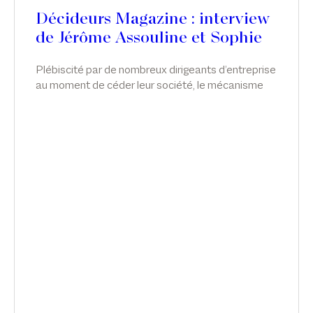
Décideurs Magazine : interview
de Jérôme Assouline et Sophie
de Carné-Carnavalet
Plébiscité par de nombreux dirigeants d’entreprise
au moment de céder leur société, le mécanisme
de l’apport-cession permet de différer l’imposition
sur la plus-value tout en réorientant les liquidités
vers l’économie réelle. Néanmoins, malgré cette
souplesse, le dispositif reste complexe et très
encadré. Sophie de Carné-Carnavalet et Jérôme
Assouline, associés chez Sekri Valentin Zerrouk,
partagent les bonnes pratiques liées à l’outil.