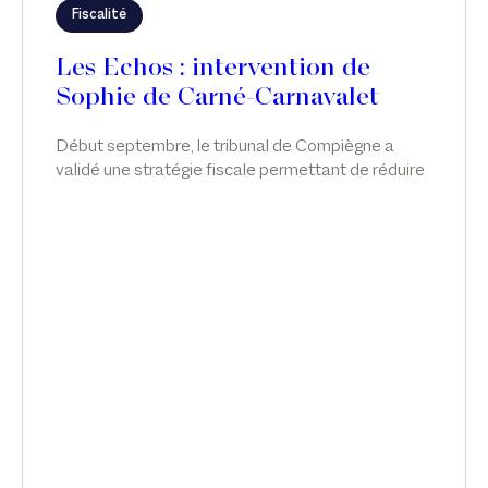
Fiscalité
Les Echos : intervention de
Sophie de Carné-Carnavalet
Début septembre, le tribunal de Compiègne a
validé une stratégie fiscale permettant de réduire
l'impôt sur la fortune immobilière grâce
notamment à des avances en compte courant
d'associés. Sophie de Carné-Carnavalet intervient
sur ce sujet dans Les Echos.