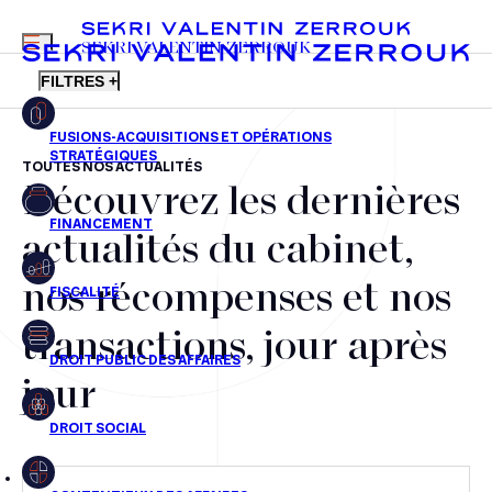
MENU
SEKRI VALENTIN ZERROUK
FILTRES +
TOUTES NOS ACTUALITÉS
Découvrez les dernières
FR
EN
Fusions-acquisitions et opérations stratégiques
actualités du cabinet,
Financement
nos récompenses et nos
Fiscalité
transactions, jour après
Droit public des affaires
jour
Droit social
Contentieux des affaires
Droit immobilier