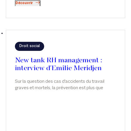
Découvrir
Droit social
New tank RH management :
interview d'Emilie Meridjen
Sur la question des cas d'accidents du travail
graves et mortels, la prévention est plus que
jamais indispensable. Emilie Meridjen anime un
atelier sur les accidents de travail graves et
mortels, dans News Tank RH management.