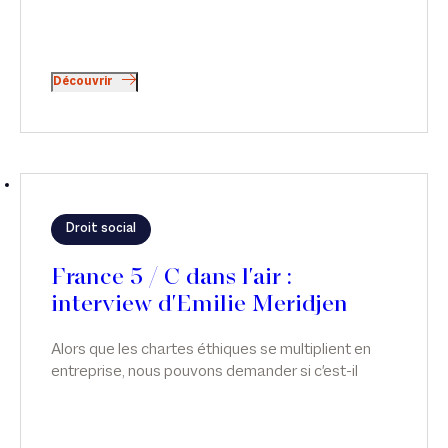
Découvrir
Droit social
France 5 / C dans l'air :
interview d'Emilie Meridjen
Alors que les chartes éthiques se multiplient en
entreprise, nous pouvons demander si c'est-il
possible d'avoir des relations intimes au travail ?
Émilie Meridjen intervient sur ce sujet dans C dans
L'air, sur France 5.