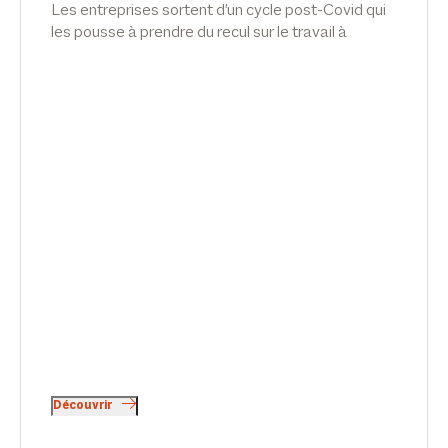
Les entreprises sortent d'un cycle post-Covid qui
les pousse à prendre du recul sur le travail à
distance et à s'interroger sur le fond du sujet :
l'engagement de leurs salariés. Interview d'Emilie
Meridjen, dans Les Echos.
Découvrir