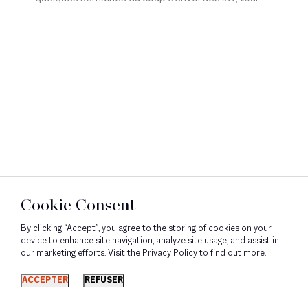
d’horizon de la législation en 7 points par Emilie
Meridjen, dans Le Point.
Cookie Consent
By clicking “Accept”, you agree to the storing of cookies on your
device to enhance site navigation, analyze site usage, and assist in
our marketing efforts. Visit the Privacy Policy to find out more.
Découvrir
ACCEPTER
REFUSER