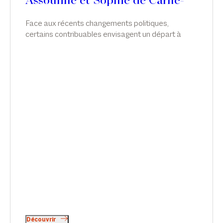
Assouline et Sophie de Carné-
Carnavalet
Face aux récents changements politiques,
certains contribuables envisagent un départ à
l’étranger pour éviter de potentielles futures
hausses d’impôts. Attention, le projet doit être
mûrement réfléchi ! Tribune de Jérôme Assouline
et Sophie de Carné-Carnavalet dans Le Revenu.
Découvrir