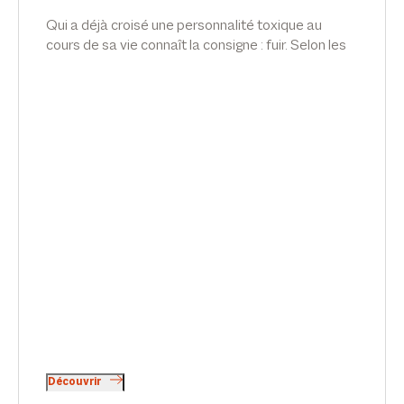
Qui a déjà croisé une personnalité toxique au
cours de sa vie connaît la consigne : fuir. Selon les
lois statistiques, ce type de personnalité sévit
également au sein de nos entreprises. Comment
repère-t-on ces personnalités ? Comment s’en
protéger ? Qu’en est-il lorsque, pour la victime, fuir
revient à perdre son emploi ? Quelles sont les
obligations de l’employeur en la matière ? Article
d'Emilie Meridjen pour Décideurs Magazine.
Découvrir