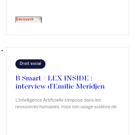
Découvrir
Droit social
B Smart / LEX INSIDE :
interview d'Emilie Meridjen
L'Intelligence Artificielle s'impose dans les
ressources humaines, mais son usage soulève de
sérieuses questions. Émilie Meridjen analyse les
risques juridiques liés à l’usage de l’IA dans les
ressources humaines et les leviers pour les
anticiper, dans Smart & Réglo, sur B Smart.