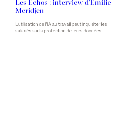
Les Echos : interview d'Emilie
Meridjen
L'utilisation de l'IA au travail peut inquiéter les
salariés sur la protection de leurs données
personnelles, leur santé mentale et même leur
emploi. Les entreprises qui ne repensent pas leur
politique RH s'exposent à des risques de
condamnation, explique l'avocate Emilie Meridjen.