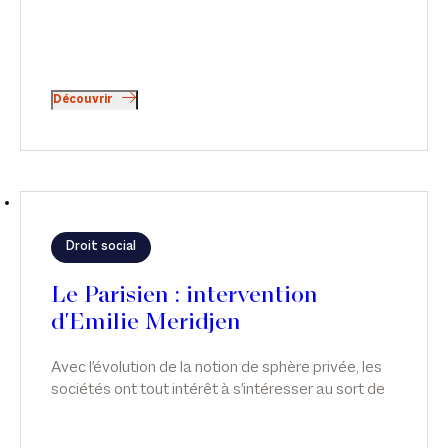
Découvrir
Droit social
Le Parisien : intervention
d'Emilie Meridjen
Avec l'évolution de la notion de sphère privée, les
sociétés ont tout intérêt à s'intéresser au sort de
leurs salariés, qu'ils soient victimes ou simples
témoins de violences conjugales.