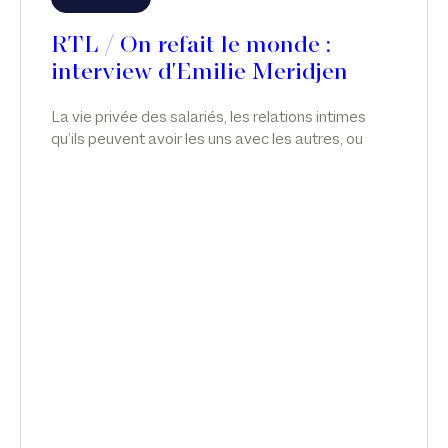
RTL / On refait le monde :
interview d'Emilie Meridjen
La vie privée des salariés, les relations intimes
qu’ils peuvent avoir les uns avec les autres, ou
avec qui ils veulent, relève de leur plus stricte
liberté. En droit, toutefois, il y a souvent des
aménagements et des limitations de liberté ; et il
est possible d’apporter des restrictions à la vie
privée des salariés, notamment en matière de
relations intimes. Émilie Meridjen intervient sur le
licenciement du directeur général de Nestlé, dans
On refait le monde, sur RTL.