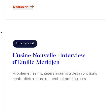
Découvrir
Droit social
L'usine Nouvelle : interview
d'Emilie Meridjen
Problème : les managers, soumis à des injonctions
contradictoires, ne respectent pas toujours
l’obligation de suivi de la charge de travail des
salariés, surtout des cadres, qui relèvent de ce
régime dérogatoire. Émilie Meridjen intervient sur
ce sujet dans L'usine Nouvelle.